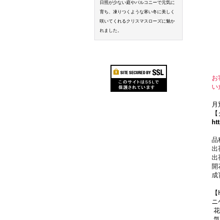
日照が少ない庭やバルコニーで元気に
育ち、凍りつくような寒い冬に美しく
咲いてくれるクリスマスローズに魅か
れました。
お
い
月
【
ht
品
出
出
開
成
【
ニ
花
気