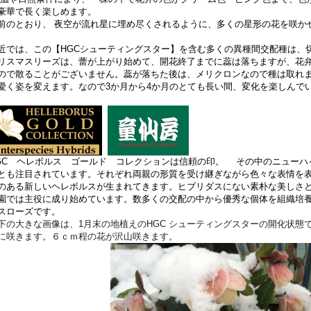
豪華で長く楽しめます。
前のとおり、 夜空が流れ星に埋め尽くされるように、多くの星形の花を咲か
近では、この【HGCシューティングスター】を含む多くの異種間交配種は、
リスマスリーズは、蕾が上がり始めて、開花終了までに蕊は落ちますが、花
ので散ることがございません。蕊が落ちた後は、メリクロンなので種は取れ
愛く姿を変えます。なので3か月から4か月のとても長い間、変化を楽しんで
GC ヘレボルス ゴールド コレクションは信頼の印。 その中のニューハ
とも注目されています。それぞれ両親の形質を受け継ぎながら色々な表情を
のある新しいヘレボルスが生まれてきます。ヒブリダスにない素朴な美しさ
園では主役に成り始めています。数多くの交配の中から優秀な個体を組織培
スローズです。
下の大きな画像は、1月末の地植えのHGC シューティングスターの開化状態
に咲きます。６ｃｍ程の花が沢山咲きます。