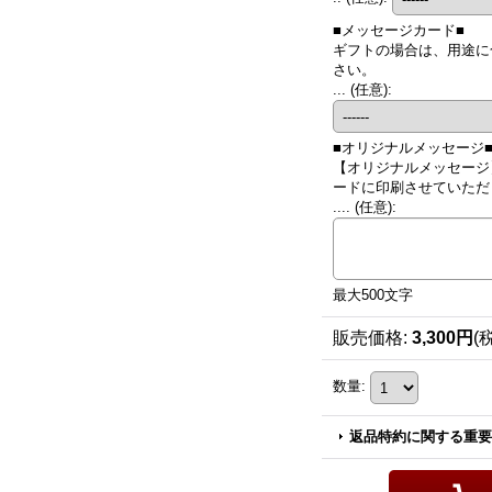
■メッセージカード■
ギフトの場合は、用途に
さい。
...
(任意)
:
■オリジナルメッセージ
【オリジナルメッセージ
ードに印刷させていただき
....
(任意)
:
最大500文字
販売価格
:
3,300円
(
数量
:
返品特約に関する重要