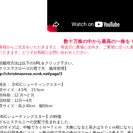
数十万株の中から最高の一株を
客様からご注文をいただきますと、発送日に農場に出向き、ご要望に沿った
ただきます。どうぞお気軽にお問い合わせください。
別栽培方法は以下のURLをクリック下さい。
クリスマスローズの育て方 栽培管理】
tp://christmasrose.ocnk.net/page/3
種名：【HGCシューティングスター】
荷サイズ：4.5号 13.5cm
荷時期：12 月〜2 月
花時期：12月〜4月
育サイズ：高さ40cm 幅50cm
HGCシューティングスター】の特徴
ゲルとステルニーの交配で生まれました。
のサイズは、中輪で５ｃｍ〜７ｃｍ 大株になると高さは５０ｃｍ程になり
温や日照条件により、一株の中で花弁の色がクリーム色〜ピンク色まで、色