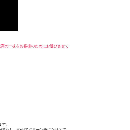
！
最高の一株をお客様のためにお選びさせて
ます。
が変化し、やがてグリーン色になりとて