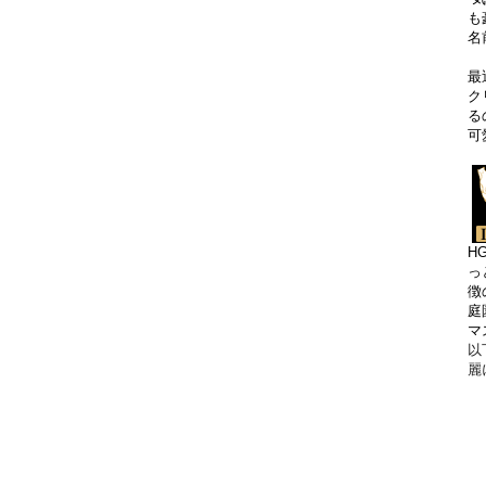
も
名
最
ク
る
可
H
っ
徴
庭
マ
以
麗