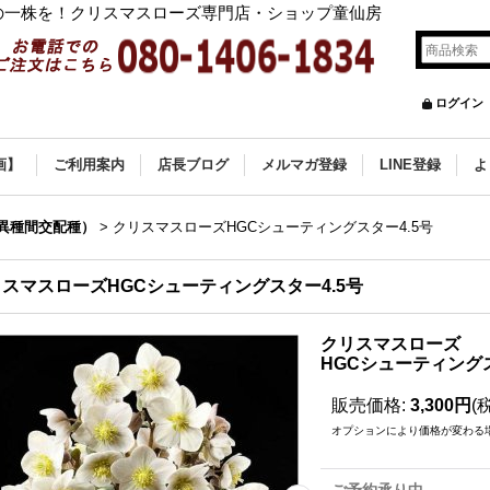
の一株を！クリスマスローズ専門店・ショップ童仙房
ログイン
画】
ご利用案内
店長ブログ
メルマガ登録
LINE登録
よ
(異種間交配種）
>
クリスマスローズHGCシューティングスター4.5号
スマスローズHGCシューティングスター4.5号
クリスマスローズ
HGCシューティングス
販売価格
:
3,300円
(
オプションにより価格が変わる