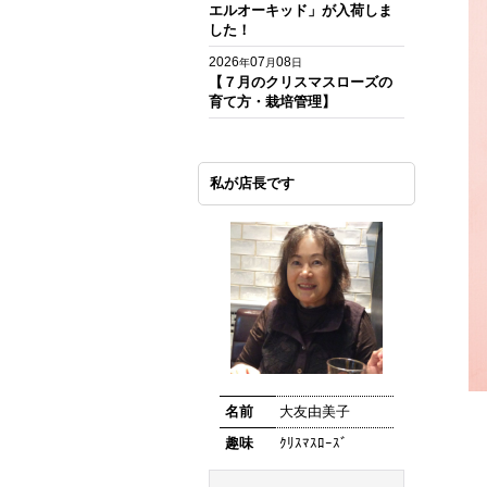
エルオーキッド」が入荷しま
した！
2026
07
08
年
月
日
【７月のクリスマスローズの
育て方・栽培管理】
私が店長です
名前
大友由美子
趣味
ｸﾘｽﾏｽﾛｰｽﾞ