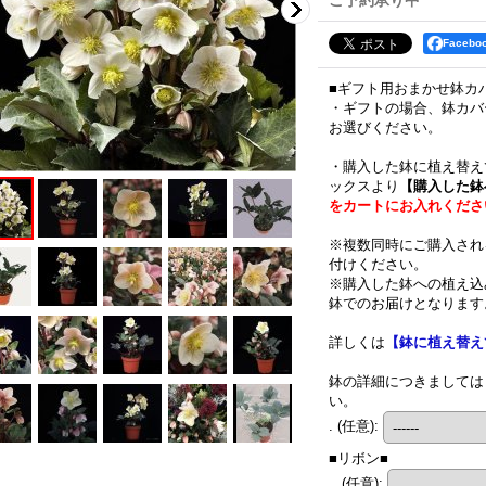
ご予約承り中
Faceb
■ギフト用おまかせ鉢カ
・ギフトの場合、鉢カバ
お選びください。
・購入した鉢に植え替え
ックスより
【購入した鉢
をカートにお入れくださ
※複数同時にご購入され
付けください。
※購入した鉢への植え込
鉢でのお届けとなります
詳しくは
【鉢に植え替え
鉢の詳細につきましては
い。
.
(任意)
:
■リボン■
..
(任意)
: