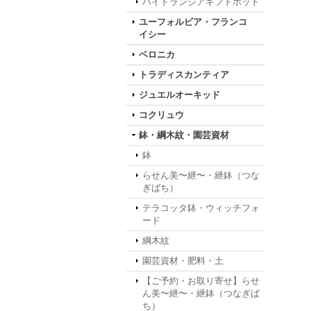
ハイドランジアギフトポット
ユーフォルビア・フランコ
イシー
ベロニカ
トラディスカンティア
ジュエルオーキッド
コクリュウ
鉢・綱木紋・園芸資材
鉢
らせん美〜紲〜・紲鉢（つな
ぎばち）
テラコッタ鉢・ウィッチフォ
ード
綱木紋
園芸資材・肥料・土
【ご予約・お取り寄せ】らせ
ん美〜紲〜・紲鉢（つなぎば
ち）