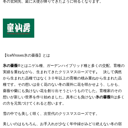
冬の玄関先、庭に天使が降りてきたように明るくなります。
【IceN'roses氷の薔薇】とは
氷の薔薇
®とはニゲル種、ガーデンハイブリッド種と多くの交配、育種の
実績を重ねながら、生まれてきたクリスマスローズです
。
決して偶然
から生まれた品種ではなく３０年以上の育種の積み重ねから生まれた品
種です。その想いは全く花のない冬の屋外に花を咲かせよう、しかも、
薔薇や蘭にも負けない花を創り出そうというものでした。育種家のその
想いが新しい世界を作り始めました。真冬にも負けない
氷の薔薇
®
は多く
の方を元気づけてくれると想います。
雪の中でも美しく咲く、次世代のクリスマスローズです。
美しいのはもちろん、お手入れが少なく年中緑がみどり絶えない冬の宿