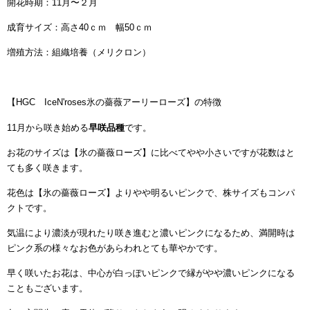
開花時期：11月〜２月
成育サイズ：高さ40ｃｍ 幅50ｃｍ
増殖方法：組織培養（メリクロン）
【HGC IceN'roses氷の薔薇アーリーローズ】の特徴
11月から咲き始める
早咲品種
です。
お花のサイズは【氷の薔薇ローズ】に比べてやや小さいですが花数はと
ても多く咲きます。
花色は【氷の薔薇ローズ】よりやや明るいピンクで、株サイズもコンパ
クトです。
気温により濃淡が現れたり咲き進むと濃いピンクになるため、満開時は
ピンク系の様々なお色があらわれとても華やかです。
早く咲いたお花は、中心が白っぽいピンクで縁がやや濃いピンクになる
こともございます。