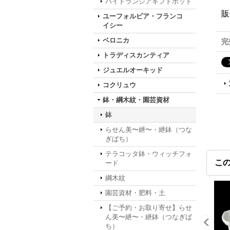
ハイドランジアギフトポット
販
ユーフォルビア・フランコ
イシー
ベロニカ
完
トラディスカンティア
ジュエルオーキッド
コクリュウ
鉢・綱木紋・園芸資材
鉢
らせん美〜紲〜・紲鉢（つな
ぎばち）
テラコッタ鉢・ウィッチフォ
こ
ード
綱木紋
園芸資材・肥料・土
【ご予約・お取り寄せ】らせ
ん美〜紲〜・紲鉢（つなぎば
ち）