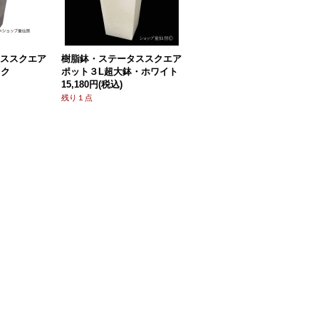
ススクエア
樹脂鉢・ステータススクエア
樹脂鉢・シュバルサークルS
ック
ポット３L超大鉢・ホワイト
W・ホワイト
[
MS1381
]
15,180円
(税込)
1,210円
(税込)
残り１点
2点