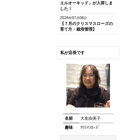
エルオーキッド」が入荷しま
した！
2026
07
08
年
月
日
【７月のクリスマスローズの
育て方・栽培管理】
私が店長です
名前
大友由美子
趣味
ｸﾘｽﾏｽﾛｰｽﾞ