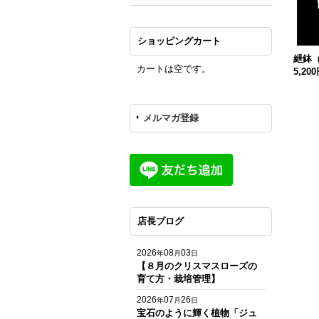
ショッピングカート
紲鉢
カートは空です。
5,20
メルマガ登録
店長ブログ
2026
08
03
年
月
日
【８月のクリスマスローズの
育て方・栽培管理】
2026
07
26
年
月
日
宝石のように輝く植物「ジュ