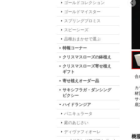
ゴールドコレクション
ゴールドマイスター
スプリングプロミス
スピーシーズ
品種おまかせで選ぶ
特報コーナー
クリスマスローズの鉢植え
クリスマスローズ寄せ植え
ギフト
合
寄せ植えオーダー品
カ
サキシフラガ・ダンシング
材
ピクシー
サ
ハイドランジア
底
パニキュラータ
庭のあじさい
ディヴァフィオーレ
樹