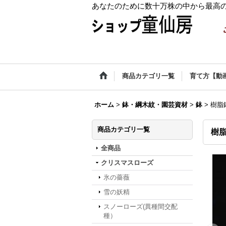
あなたのために数十万株の中から最高
商品カテゴリ一覧
育て方【動
ホーム
>
鉢・綱木紋・園芸資材
>
鉢
>
樹脂
商品カテゴリ一覧
樹
全商品
クリスマスローズ
氷の薔薇
雪の妖精
スノーローズ(異種間交配
種）