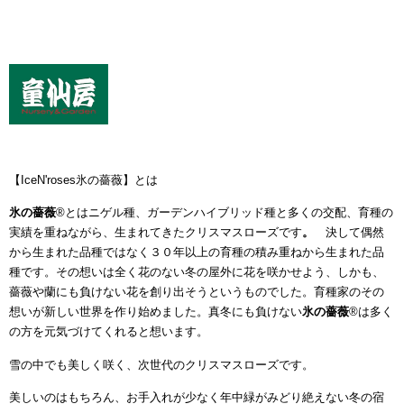
【IceN'roses氷の薔薇】とは
氷の薔薇
®とはニゲル種、ガーデンハイブリッド種と多くの交配、育種の
実績を重ねながら、生まれてきたクリスマスローズです
。
決して偶然
から生まれた品種ではなく３０年以上の育種の積み重ねから生まれた品
種です。その想いは全く花のない冬の屋外に花を咲かせよう、しかも、
薔薇や蘭にも負けない花を創り出そうというものでした。育種家のその
想いが新しい世界を作り始めました。真冬にも負けない
氷の薔薇
®
は多く
の方を元気づけてくれると想います。
雪の中でも美しく咲く、次世代のクリスマスローズです。
美しいのはもちろん、お手入れが少なく年中緑がみどり絶えない冬の宿