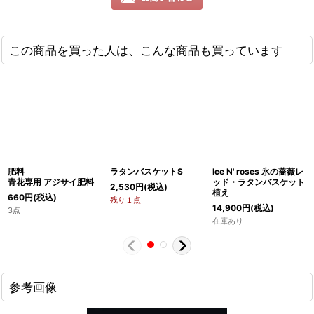
この商品を買った人は、こんな商品も買っています
肥料
ラタンバスケットS
Ice N' roses 氷の薔薇レ
青花専用 アジサイ肥料
ッド・ラタンバスケット
2,530
円
(税込)
植え
660
円
(税込)
残り１点
14,900
円
(税込)
3点
在庫あり
参考画像