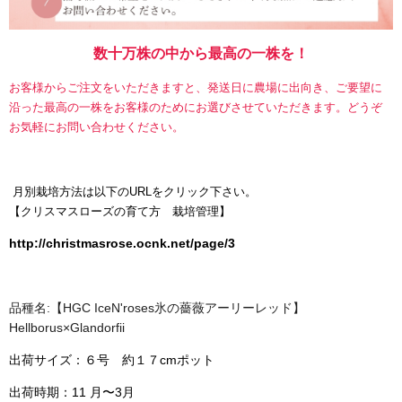
数十万株の中から最高の一株を！
お客様からご注文をいただきますと、発送日に農場に出向き、ご要望に
沿った最高の一株をお客様のためにお選びさせていただきます。どうぞ
お気軽にお問い合わせください。
月別栽培方法は以下のURLをクリック下さい。
【
クリスマスローズの育て方 栽培管理】
http://christmasrose.ocnk.net/page/3
品種名:【HGC IceN
'roses氷の薔薇アーリーレッド】
Hellborus×Glandorfii
出荷サイズ：６号 約１７cmポット
出荷時期：11 月〜3月