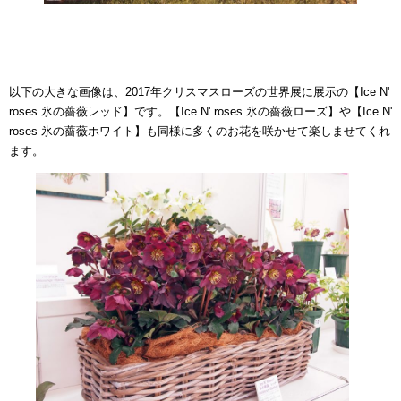
以下の大きな画像は、2017年クリスマスローズの世界展に展示の【Ice N'
roses 氷の薔薇レッド】です。【Ice N' roses 氷の薔薇ローズ】や【Ice N'
roses 氷の薔薇ホワイト】も同様に多くのお花を咲かせて楽しませてくれ
ます。