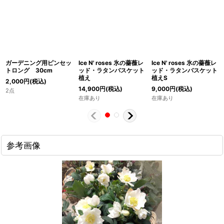
ガーデニング用ピンセッ
Ice N' roses 氷の薔薇レ
Ice N' roses 氷の薔薇レ
トロング 30cm
ッド・ラタンバスケット
ッド・ラタンバスケット
植え
植えS
2,000
円
(税込)
14,900
円
(税込)
9,000
円
(税込)
2点
在庫あり
在庫あり
参考画像