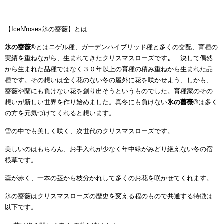
【IceN'roses氷の薔薇】とは
氷の薔薇
®とはニゲル種、ガーデンハイブリッド種と多くの交配、育種の
実績を重ねながら、生まれてきたクリスマスローズです
。
決して偶然
から生まれた品種ではなく３０年以上の育種の積み重ねから生まれた品
種です。その想いは全く花のない冬の屋外に花を咲かせよう、しかも、
薔薇や蘭にも負けない花を創り出そうというものでした。育種家のその
想いが新しい世界を作り始めました。真冬にも負けない
氷の薔薇
®
は多く
の方を元気づけてくれると想います。
雪の中でも美しく咲く、次世代のクリスマスローズです。
美しいのはもちろん、お手入れが少なく年中緑がみどり絶えない冬の宿
根草です。
蕊が赤く、一本の茎から枝分かれして多くのお花を咲かせてくれます。
氷の薔薇はクリスマスローズの歴史を変える程のもので共通する特徴は
以下です。