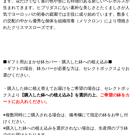
ます。花だけでなく葉の色や形にも特徴のある新しいヘレボルスが
生まれてきます。ヒブリダスにない素朴な美しさとたくましさが人
気でヨーロッパの初春の庭園では主役に成り始めています。数多く
の交配の中から優秀な個体を組織培養（メリクロン）により増殖さ
れたクリスマスローズです。
■ギフト用おまかせ鉢カバー・購入した鉢への植え込み■
・ギフトの場合、鉢カバーが必要な方は、セレクトボックスよりお
選びください。
・購入した鉢に植え替えてお届けをご希望の場合は、セレクトボッ
クスより
【購入した鉢への植え込み】を選択の上、
ご希望の鉢をカ
ートにお入れください。
※複数同時にご購入される場合は、備考欄にて指定の鉢をお申し付
けください。
※購入した鉢への植え込みを選択されない場合は、生産用のプラ鉢
でのお届けとなります。