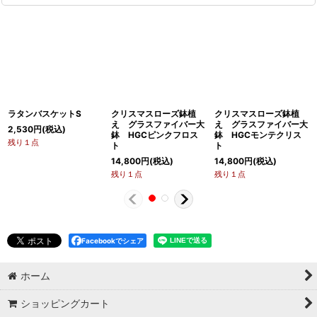
ラタンバスケットS
クリスマスローズ鉢植
クリスマスローズ鉢植
え グラスファイバー大
え グラスファイバー大
2,530
円
(税込)
鉢 HGCピンクフロス
鉢 HGCモンテクリス
残り１点
ト
ト
14,800
円
(税込)
14,800
円
(税込)
残り１点
残り１点
Facebookでシェア
ホーム
ショッピングカート