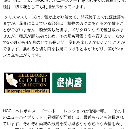
最近では、この【HGCマホガニースノー】を含む多くの異種間交配
種は、切り花としても利用が広がっています。
クリスマスリーズは、蕾が上がり始めて、開花終了までに蕊は落ち
ますが、花弁に見えている部分は、植物のガクにあたるので散るこ
とがございません。蕊が落ちた後は、メリクロンなので種は取れま
せんが、種房が膨らみはじめ、その形も可愛く姿を変えます。なの
で3か月から4か月のとても長い間、変化を楽しんでいただくことが
できます。萎れると切り口をお湯につけると水が上がり、茎がシャ
ンと立ち上がります。
HGC ヘレボルス ゴールド コレクションは信頼の印。 その中
のニューハイブリッド（異種間交配種）は、最近もっとも注目され
ています。それぞれ両親の形質を受け継ぎながら色々な表情を表し