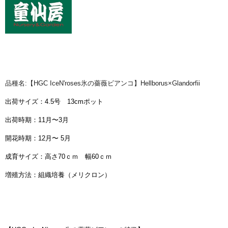
品種名:【HGC IceN'roses氷の薔薇ビアンコ】Hellborus×Glandorfii
出荷サイズ：4.5号 13cmポット
出荷時期：11月〜3月
開花時期：12月〜 5月
成育サイズ：高さ70ｃｍ 幅60ｃｍ
増殖方法：組織培養（メリクロン）