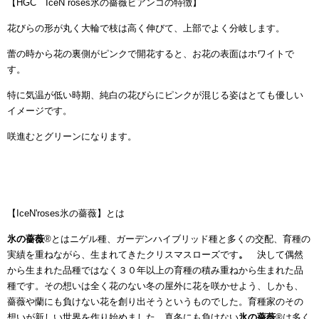
【HGC IceN`roses氷の薔薇ビアンコの特徴】
花びらの形が丸く大輪で枝は高く伸びて、上部でよく分岐します。
蕾の時から花の裏側がピンクで開花すると、お花の表面はホワイトで
す。
特に気温が低い時期、純白の花びらにピンクが混じる姿はとても優しい
イメージです。
咲進むとグリーンになります。
【IceN'roses氷の薔薇】とは
氷の薔薇
®とはニゲル種、ガーデンハイブリッド種と多くの交配、育種の
実績を重ねながら、生まれてきたクリスマスローズです
。
決して偶然
から生まれた品種ではなく３０年以上の育種の積み重ねから生まれた品
種です。その想いは全く花のない冬の屋外に花を咲かせよう、しかも、
薔薇や蘭にも負けない花を創り出そうというものでした。育種家のその
想いが新しい世界を作り始めました。真冬にも負けない
氷の薔薇
®
は多く