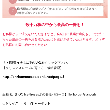
数十万株の中から最高の一株を！
お客様からご注文をいただきますと、発送日に農場に出向き、ご要望に
沿った最高の一株をお客様のためにお選びさせていただきます。どうぞ
お気軽にお問い合わせください。
月別栽培方法は以下のURLをクリック下さい。
【
クリスマスローズの育て方 栽培管理】
http://christmasrose.ocnk.net/page/3
品種名:【HGC IceN'roses氷の薔薇バローロ】Hellborus×Glandorfii
出荷サイズ：6号 約17cmポット