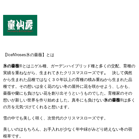
【IceN'roses氷の薔薇】とは
氷の薔薇
®とはニゲル種、ガーデンハイブリッド種と多くの交配、育種の
実績を重ねながら、生まれてきたクリスマスローズです
。
決して偶然
から生まれた品種ではなく３０年以上の育種の積み重ねから生まれた品
種です。その想いは全く花のない冬の屋外に花を咲かせよう、しかも、
薔薇や蘭にも負けない花を創り出そうというものでした。育種家のその
想いが新しい世界を作り始めました。真冬にも負けない
氷の薔薇
®
は多く
の方を元気づけてくれると想います。
雪の中でも美しく咲く、次世代のクリスマスローズです。
美しいのはもちろん、お手入れが少なく年中緑がみどり絶えない冬の宿
根草です。