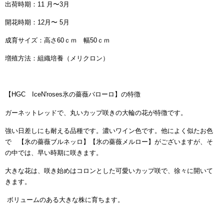
出荷時期：11 月〜3月
開花時期：12月〜 5月
成育サイズ：高さ60ｃｍ 幅50ｃｍ
増殖方法：組織培養（メリクロン）
【HGC IceN'roses氷の薔薇バローロ】の特徴
ガーネットレッドで、丸いカップ咲きの大輪の花が特徴です。
強い日差しにも耐える品種です。濃いワイン色です。他によく似たお色
で 【氷の薔薇ブルネッロ】【氷の薔薇メルロー】がございますが、そ
の中では、早い時期に咲きます。
大きな花は、咲き始めはコロンとした可愛いカップ咲で、徐々に開いて
きます。
ボリュームのある大きな株に育ちます。