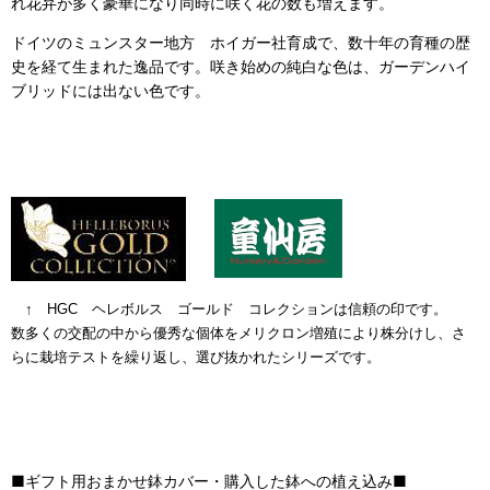
れ花弁が多く豪華になり同時に咲く花の数も増えます。
ドイツのミュンスター地方 ホイガー社育成で、数十年の育種の歴
史を経て生まれた逸品です。咲き始めの純白な色は、ガーデンハイ
ブリッドには出ない色です。
↑
HGC ヘレボルス ゴールド コレクションは信頼の印です。
数多くの交配の中から優秀な個体をメリクロン増殖により株分けし、さ
らに栽培テストを繰り返し、選び抜かれたシリーズです。
■ギフト用おまかせ鉢カバー・購入した鉢への植え込み■