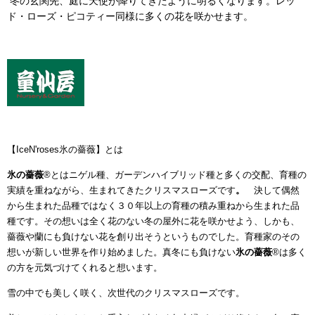
冬の玄関先、庭に天使が降りてきたように明るくなります。レッ
ド・ローズ・ピコティー同様に多くの花を咲かせます。
【IceN'roses氷の薔薇】とは
氷の薔薇
®とはニゲル種、ガーデンハイブリッド種と多くの交配、育種の
実績を重ねながら、生まれてきたクリスマスローズです
。
決して偶然
から生まれた品種ではなく３０年以上の育種の積み重ねから生まれた品
種です。その想いは全く花のない冬の屋外に花を咲かせよう、しかも、
薔薇や蘭にも負けない花を創り出そうというものでした。育種家のその
想いが新しい世界を作り始めました。真冬にも負けない
氷の薔薇
®
は多く
の方を元気づけてくれると想います。
雪の中でも美しく咲く、次世代のクリスマスローズです。