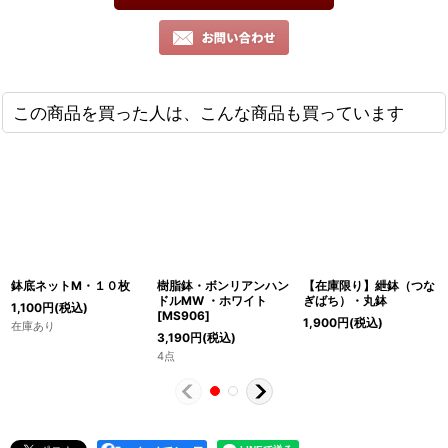
この商品を買った人は、こんな商品も買っています
鉢底ネットM・１０枚
樹脂鉢・ボンリアンハン
【在庫限り】紲鉢（つな
ドルMW ・ホワイト
ぎばち）・丸鉢
1,100
円
(税込)
[
MS906
]
1,900
円
(税込)
在庫あり
3,190
円
(税込)
4点