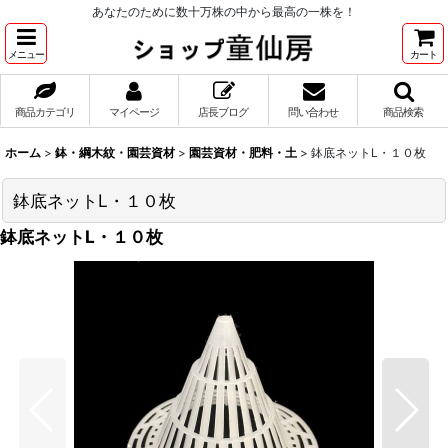
あなたのために数十万株の中から最高の一株を！
メニュー
カート
商品カテゴリ
マイページ
店長ブログ
問い合わせ
商品検索
ホーム
>
鉢・綱木紋・園芸資材
>
園芸資材・肥料・土
>
鉢底ネットL・１０枚
鉢底ネットL・１０枚
鉢底ネットL・１０枚