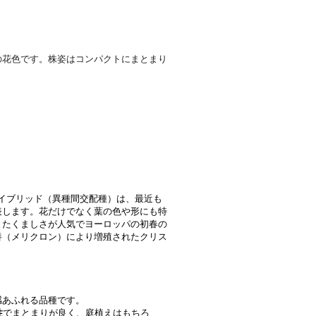
の花色です。株姿はコンパクトにまとまり
イブリッド（異種間交配種）は、最近も
表します。花だけでなく葉の色や形にも特
とたくましさが人気でヨーロッパの初春の
養（メリクロン）により増殖されたクリス
感あふれる品種です。
性
でまとまりが良く、庭植えはもちろ