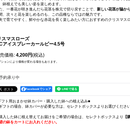
、鉢植えでも美しい姿を楽しめます。
た、一番花が咲き進んだら花茎を株元で切り戻すことで、
新しい花茎が脇か
間、次々と花を楽しめるのも、この品種ならではの魅力です。
夫で育てやすく、鮮やかな赤花を長く楽しみたい方におすすめのクリスマス
リスマスローズ
GCアイスブレーカールビー4.5号
売価格
:
4,200円
(税込)
プションにより価格が変わる場合もあります。
予約承り中
Facebookでシェア
ギフト用おまかせ鉢カバー・購入した鉢への植え込み■
ギフトの場合、鉢カバーが必要な方は、セレクトボックスよりお選びくださ
購入した鉢に植え替えてお届けをご希望の場合は、セレクトボックスより
【
望の鉢をカートにお入れください。