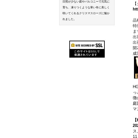
日照が少ない庭やバルコニーで元気に
【
育ち、凍りつくような寒い冬に美しく
ht
咲いてくれるクリスマスローズに魅か
れました。
品
特
ま
出
出
開
成
H
っ
徴
庭
マ
【
2
ス
1