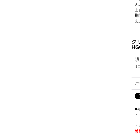
ん
ま
期
丈
ク
H
販
オ
ご
■
・
・
希