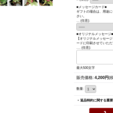
■メッセージカード■
ギフトの場合は、用途に
さい。
...
(任意)
:
■オリジナルメッセージ
【オリジナルメッセージ
ードに印刷させていただき
....
(任意)
:
最大500文字
販売価格
:
4,200円
(
数量
:
返品特約に関する重要