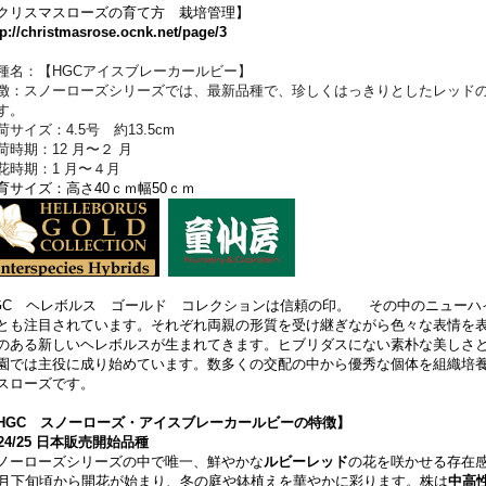
クリスマスローズの育て方 栽培管理】
tp://christmasrose.ocnk.net/page/3
種名：【HGCアイスブレーカールビー】
徴：スノーローズシリーズでは、最新品種で、珍しくはっきりとしたレッド
す。
荷サイズ：4.5号 約13.5cm
荷時期：12 月〜２ 月
花時期：1 月〜４月
育サイズ：高さ40ｃｍ幅50ｃｍ
GC ヘレボルス ゴールド コレクションは信頼の印。 その中のニューハ
とも注目されています。それぞれ両親の形質を受け継ぎながら色々な表情を
のある新しいヘレボルスが生まれてきます。ヒブリダスにない素朴な美しさ
園では主役に成り始めています。数多くの交配の中から優秀な個体を組織培
スローズです。
HGC スノーローズ・アイスブレーカールビーの特徴】
024/25 日本販売開始品種
ノーローズシリーズの中で唯一、鮮やかな
ルビーレッド
の花を咲かせる存在
1月下旬頃から開花が始まり、冬の庭や鉢植えを華やかに彩ります。株は
中高