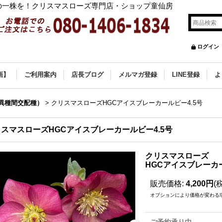
の一株を！クリスマスローズ専門店・ショップ童仙房
ログイン
画】
ご利用案内
店長ブログ
メルマガ登録
LINE登録
よ
(異種間交配種）
>
クリスマスローズHGCアイスブレーカールビー4.5号
スマスローズHGCアイスブレーカールビー4.5号
クリスマスローズ
HGCアイスブレーカー
販売価格
:
4,200円
(
オプションにより価格が変わる