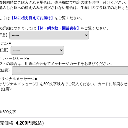
複数同時にご購入される場合は、備考欄にて指定の鉢をお申し付けください
購入した鉢への植え込みを選択されない場合は、生産用のプラ鉢でのお届け
しくは
【鉢に植え替えてお届け】
をご覧ください。
の詳細につきましては
【鉢・綱木紋・園芸資材】
をご覧ください。
任意)
:
リボン■
(任意)
:
メッセージカード■
フトの場合は、用途に合わせてメッセージカードをお選びください。
(任意)
:
オリジナルメッセージ■
オリジナルメッセージ】を500文字以内でご記入ください。カードに印刷させて
.
(任意)
:
大500文字
売価格
:
4,200円
(税込)