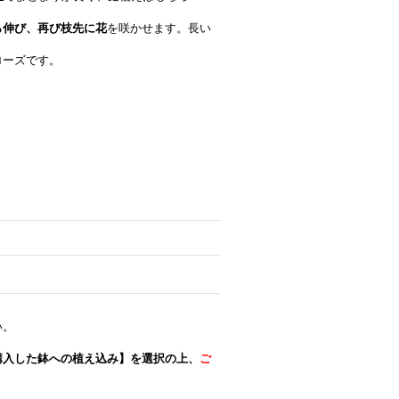
ら伸び、再び枝先に花
を咲かせます。長い
ローズです。
い。
購入した鉢への植え込み】を選択の上、
ご