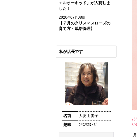
エルオーキッド」が入荷しま
した！
2026
07
08
年
月
日
【７月のクリスマスローズの
育て方・栽培管理】
私が店長です
名前
大友由美子
お
い
趣味
ｸﾘｽﾏｽﾛｰｽﾞ
月