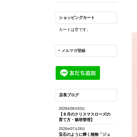
ショッピングカート
カートは空です。
メルマガ登録
店長ブログ
2026
08
03
年
月
日
【８月のクリスマスローズの
育て方・栽培管理】
2026
07
26
年
月
日
宝石のように輝く植物「ジュ