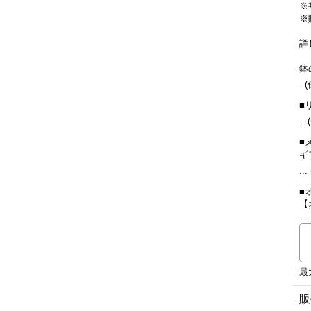
※
※
詳
鉢
.
(
■
..
■
ギ
...
■
【
...
最
販