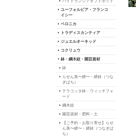
ハイドランジアギフトポット
ユーフォルビア・フランコ
イシー
ベロニカ
トラディスカンティア
ジュエルオーキッド
コクリュウ
鉢・綱木紋・園芸資材
鉢
らせん美〜紲〜・紲鉢（つな
ぎばち）
テラコッタ鉢・ウィッチフォ
ード
綱木紋
園芸資材・肥料・土
【ご予約・お取り寄せ】らせ
ん美〜紲〜・紲鉢（つなぎば
ち）