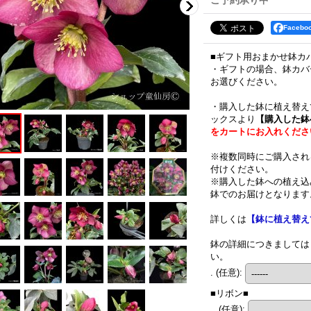
ご予約承り中
Faceb
■ギフト用おまかせ鉢カ
・ギフトの場合、鉢カバ
お選びください。
・購入した鉢に植え替え
ックスより
【購入した鉢
をカートにお入れくださ
※複数同時にご購入され
付けください。
※購入した鉢への植え込
鉢でのお届けとなります
詳しくは
【鉢に植え替え
鉢の詳細につきましては
い。
.
(任意)
:
■リボン■
..
(任意)
: