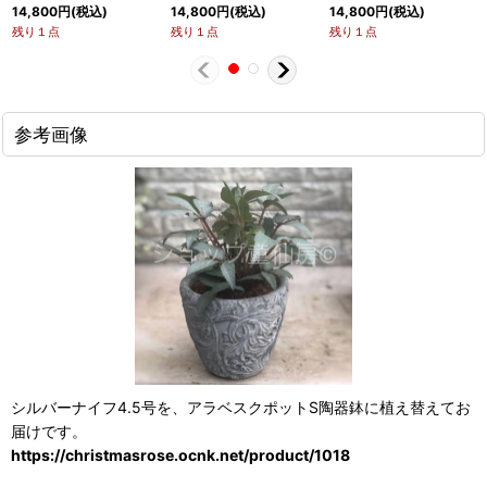
14,800
円
(税込)
14,800
円
(税込)
14,800
円
(税込)
残り１点
残り１点
残り１点
参考画像
シルバーナイフ4.5号を、アラベスクポットS陶器鉢に植え替えてお
届けです。
https://christmasrose.ocnk.net/product/1018