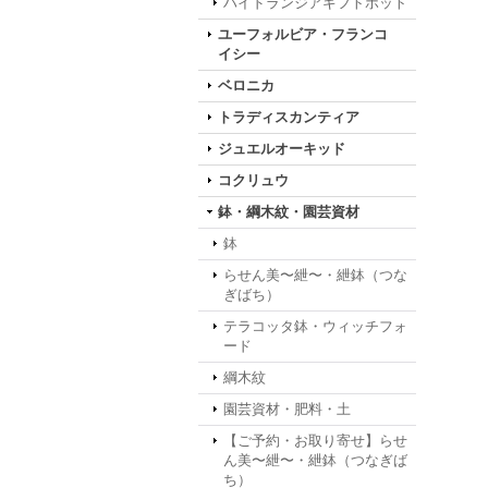
ハイドランジアギフトポット
ユーフォルビア・フランコ
イシー
ベロニカ
トラディスカンティア
ジュエルオーキッド
コクリュウ
鉢・綱木紋・園芸資材
鉢
らせん美〜紲〜・紲鉢（つな
ぎばち）
テラコッタ鉢・ウィッチフォ
ード
綱木紋
園芸資材・肥料・土
【ご予約・お取り寄せ】らせ
ん美〜紲〜・紲鉢（つなぎば
ち）