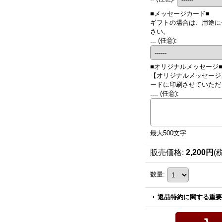
■メッセージカード■
ギフトの場合は、用途に
さい。
...
(任意)
:
■オリジナルメッセージ
【オリジナルメッセージ
ードに印刷させていただき
....
(任意)
:
最大500文字
販売価格
:
2,200円
(
数量
:
返品特約に関する重要