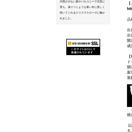
日照が少ない庭やバルコニーで元気に
【
育ち、凍りつくような寒い冬に美しく
ht
咲いてくれるクリスマスローズに魅か
れました。
品
出
出
開
成
【
ド
開
新
装
殖
以
る