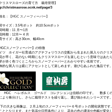
クリスマスローズの育て方 栽培管理】
tp://christmasrose.ocnk.net/page/3
種名：【HGC スノーフィーバー】
荷サイズ：3.5号ポット 約10.5cmポット
荷時期：11 月〜1月
花時期：12月〜 4 月
育サイズ：高さ30cm、幅40cm
HGCスノーフィーバー】の特徴
イツ ホイガー社育成のアグチフォリウスの交配から生まれた斑入りのクリ
花が早く、花のない時期にもクリスマスローズを楽しむという意味ではあた
芽が赤く色づくところからスノーフィーバーとわかりやすい名前です。
飾的な斑入りは庭にアクセントとして楽しめます。遊び心あふれた逸品です
↑
HGC ヘレボルス ゴールド コレクションは信頼の印です。 数多く
により株分けし、さらに栽培テストを繰り返し、選び抜かれたシリーズです
下の大きな画像は、２月上旬のスノーフィーバー６号ポットの開化状態です。
こととなります。また気温や日照条件により、花弁の色の濃淡や色幅が変化