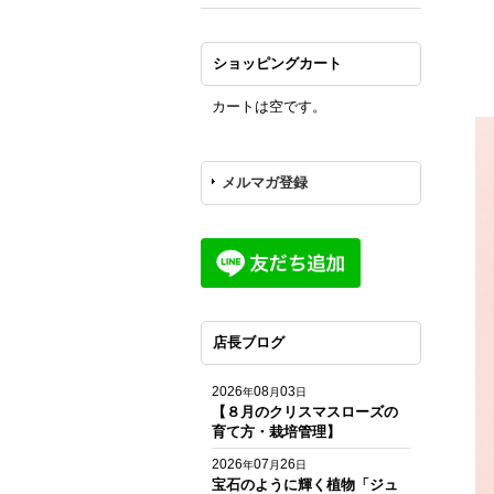
ショッピングカート
カートは空です。
メルマガ登録
店長ブログ
2026
08
03
年
月
日
【８月のクリスマスローズの
育て方・栽培管理】
2026
07
26
年
月
日
宝石のように輝く植物「ジュ