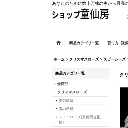
あなたのために数十万株の中から最高
商品カテゴリ一覧
育て方【動
ホーム
>
クリスマスローズ
>
スピーシーズ
商品カテゴリ一覧
クリ
全商品
クリスマスローズ
氷の薔薇
雪の妖精
スノーローズ(異種間交配
種）