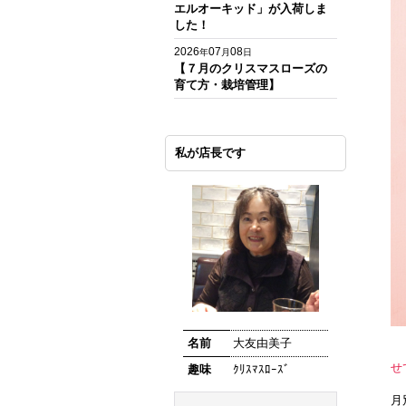
エルオーキッド」が入荷しま
した！
2026
07
08
年
月
日
【７月のクリスマスローズの
育て方・栽培管理】
私が店長です
名前
大友由美子
お
せ
趣味
ｸﾘｽﾏｽﾛｰｽﾞ
月