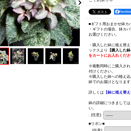
ご予約承り中
Faceb
■ギフト用おまかせ鉢カ
・ギフトの場合、鉢カバ
お選びください。
・購入した鉢に植え替え
ックスより
【購入した鉢
をカートにお入れくださ
※複数同時にご購入され
付けください。
※購入した鉢への植え込
鉢でのお届けとなります
詳しくは
【鉢に植え替え
鉢の詳細につきましては
い。
.
(任意)
:
■リボン■
..
(任意)
: