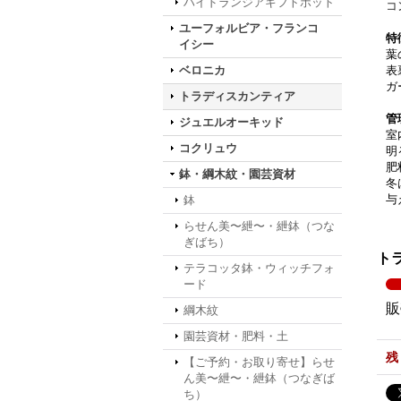
ハイドランジアギフトポット
コ
ユーフォルビア・フランコ
特
イシー
葉
ベロニカ
表
ガ
トラディスカンティア
管
ジュエルオーキッド
室
コクリュウ
明
肥
鉢・綱木紋・園芸資材
冬
与
鉢
らせん美〜紲〜・紲鉢（つな
ぎばち）
ト
テラコッタ鉢・ウィッチフォ
ード
販
綱木紋
園芸資材・肥料・土
残
【ご予約・お取り寄せ】らせ
ん美〜紲〜・紲鉢（つなぎば
ち）