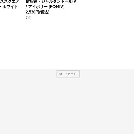
ススクエア
樹脂鉢・ジャルダントールIV
樹脂鉢・シュバルサークルS
・ホワイト
/ アイボリー
[
FC44IV
]
W・ホワイト
[
MS1381
]
2,530円
(税込)
1,210円
(税込)
7点
2点
リセット