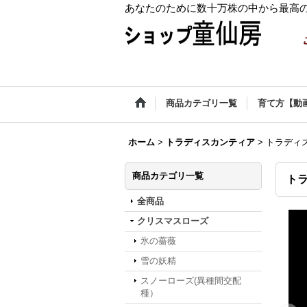
あなたのために数十万株の中から最高
商品カテゴリ一覧
育て方【動
ホーム
>
トラディスカンティア
>
トラディ
商品カテゴリ一覧
ト
全商品
クリスマスローズ
氷の薔薇
雪の妖精
スノーローズ(異種間交配
種）