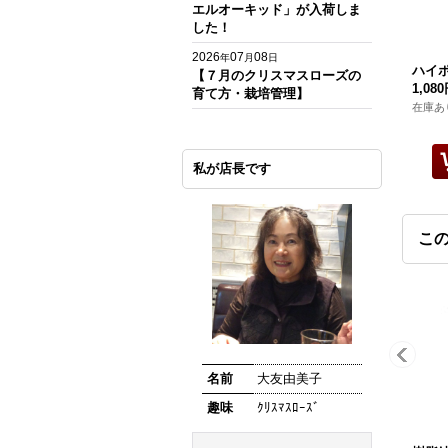
エルオーキッド」が入荷しま
した！
2026
07
08
年
月
日
ハイポ
【７月のクリスマスローズの
1,08
育て方・栽培管理】
在庫あ
私が店長です
こ
名前
大友由美子
趣味
ｸﾘｽﾏｽﾛｰｽﾞ