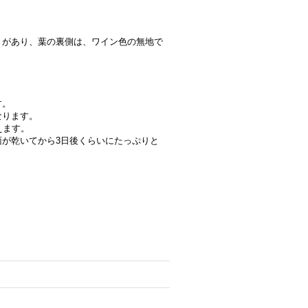
さがあり、葉の裏側は、ワイン色の無地で
す。
なります。
えます。
が乾いてから3日後くらいにたっぷりと