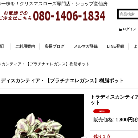
の一株を！クリスマスローズ専門店・ショップ童仙房
ログイン
画】
ご利用案内
店長ブログ
メルマガ登録
LINE登録
よ
スカンティア・【プラチナエレガンス】樹脂ポット
ラディスカンティア・【プラチナエレガンス】樹脂ポット
トラディスカンティ
ット
販売価格
:
1,800円
(
残り１点