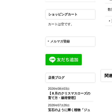
数
ショッピングカート
カートは空です。
メルマガ登録
関
店長ブログ
2026
08
03
年
月
日
【８月のクリスマスローズの
育て方・栽培管理】
2026
07
26
年
月
日
宝石のように輝く植物「ジュ