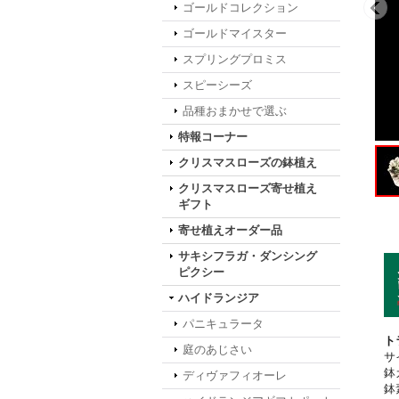
ゴールドコレクション
ゴールドマイスター
スプリングプロミス
スピーシーズ
品種おまかせで選ぶ
特報コーナー
クリスマスローズの鉢植え
クリスマスローズ寄せ植え
ギフト
寄せ植えオーダー品
サキシフラガ・ダンシング
ピクシー
ハイドランジア
パニキュラータ
ト
庭のあじさい
サ
鉢
ディヴァフィオーレ
鉢