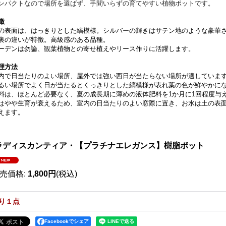
ンパクトなので場所を選ばず、手間いらずの育てやすい植物ポットです。
徴
の表面は、はっきりとした縞模様。シルバーの輝きはサテン地のような豪華
裏の違いが特徴。高級感のある品種。
ーデンは勿論、観葉植物との寄せ植えやリース作りに活躍します。
理方法
内で日当たりのよい場所、屋外では強い西日が当たらない場所が適していま
るい場所でよく日が当たるとくっきりとした縞模様が表れ葉の色が鮮やかに
料は、ほとんど必要なく、夏の成長期に薄めの液体肥料を1か月に1回程度与
はやや生育が衰えるため、室内の日当たりのよい窓際に置き、お水は土の表面
えます。
ラディスカンティア・【プラチナエレガンス】樹脂ポット
売価格
:
1,800円
(税込)
り１点
Facebookでシェア