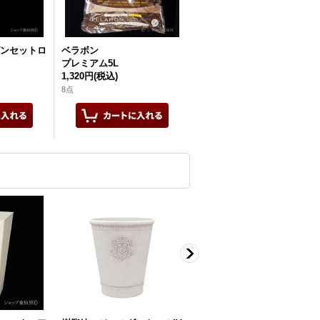
ンセットロ
ベラボン
プレミアム5L
1,320円
(税込)
8点