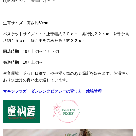
(4)
色鮮やかに、豪華になった
生育サイズ 高さ約30cm
バスケットサイズ・・・上部幅約３０ｃｍ 奥行役２２ｃｍ 鉢部分高
さ約１５ｃｍ 持ち手を含めた高さ約３２ｃｍ
開花時期 10月上旬〜11月下旬
発送時期 10月上旬〜
生育環境 明るい日陰で、やや湿り気のある場所を好みます。保湿性が
あり水はけの良い土が適しています。
サキシフラガ・ダンシングピクシーの育て方・栽培管理