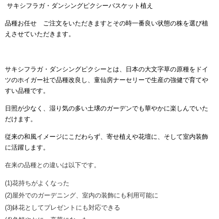
サキシフラガ・ダンシングピクシーバスケット植え
品種お任せ ご注文をいただきますとその時一番良い状態の株を選び植
えさせていただきます。
サキシフラガ・ダンシングピクシーとは、日本の大文字草の原種をドイ
ツのホイガー社で品種改良し、童仙房ナーセリーで生産の強健で育てや
すい品種です。
日照が少なく、湿り気の多い土壌のガーデンでも華やかに楽しんでいた
だけます。
従来の和風イメージにこだわらず、寄せ植えや花壇に、そして室内装飾
に活躍します。
在来の品種との違いは以下です。
(1)
花持ちがよくなった
(2)
屋外でのガーデニング、室内の装飾にも利用可能に
(3)
鉢花としてプレゼントにも対応できる