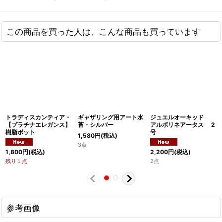
この商品を買った人は、こんな商品も買っています
トラディスカンティア・
ギャザリング用アート水
ジュエルオーキッド
【プラチナエレガンス】
苔・シルバー
アルボリネアータス 2
樹脂ポット
号
1,580
円
(税込)
3点
1,800
円
(税込)
2,200
円
(税込)
残り１点
2点
参考画像