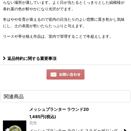
らない場所が適しています。よく日が当たるとくっきりとした縞模様が
表れ葉の色が鮮やかになり光沢がでます。
冬はやや生育が衰えるので
室内の日当たりのよい窓際に置き
乾かし気味
にし、
土の表面が乾いたら
たっぷりと与えます。
リースや寄せ植え作品は、室内で管理することで冬超えします。
返品特約に関する重要事項
関連商品
メッシュプランター ラウンド20
1,485
円
(税込)
完売
メッシュプランター ラウンド ２０ギャザリング