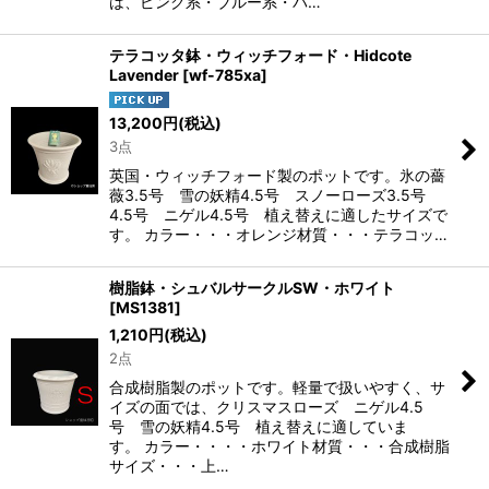
は、ピンク系・ブルー系・パ…
テラコッタ鉢・ウィッチフォード・Hidcote
Lavender
[
wf-785xa
]
13,200
円
(税込)
3点
英国・ウィッチフォード製のポットです。氷の薔
薇3.5号 雪の妖精4.5号 スノーローズ3.5号
4.5号 ニゲル4.5号 植え替えに適したサイズで
す。 カラー・・・オレンジ材質・・・テラコッ…
樹脂鉢・シュバルサークルSW・ホワイト
[
MS1381
]
1,210
円
(税込)
2点
合成樹脂製のポットです。軽量で扱いやすく、サ
イズの面では、クリスマスローズ ニゲル4.5
号 雪の妖精4.5号 植え替えに適していま
す。 カラー・・・・ホワイト材質・・・合成樹脂
サイズ・・・上…