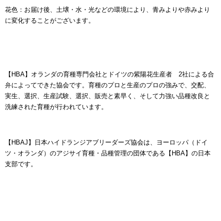
花色：お届け後、土壌・水・光などの環境により、青みよりや赤みより
に変化することがございます。
【HBA】オランダの育種専門会社とドイツの紫陽花生産者 2社による合
弁によってできた協会です。育種のプロと生産のプロの強みで、交配、
実生、選択、生産試験、選択、販売と素早く、そして力強い品種改良と
洗練された育種が行われています。
【HBAJ】日本ハイドランジアブリーダーズ協会は、ヨーロッパ（ドイ
ツ・オランダ）のアジサイ育種・品種管理の団体である【HBA】の日本
支部です。