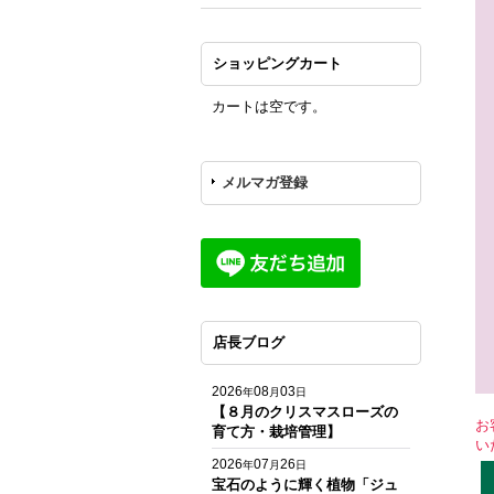
ショッピングカート
カートは空です。
メルマガ登録
店長ブログ
2026
08
03
年
月
日
【８月のクリスマスローズの
お
育て方・栽培管理】
い
2026
07
26
年
月
日
宝石のように輝く植物「ジュ