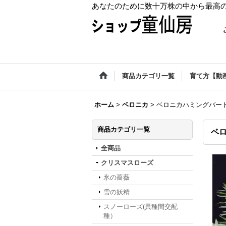
あなたのために数十万株の中から最高
商品カテゴリ一覧
育て方【動
ホーム
>
ベロニカ
>
ベロニカハミングバード
商品カテゴリ一覧
ベロ
全商品
クリスマスローズ
氷の薔薇
雪の妖精
スノーローズ(異種間交配
種）