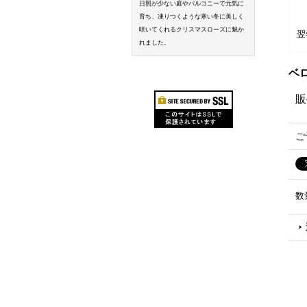
日照が少ない庭やバルコニーで元気に
育ち、凍りつくような寒い冬に美しく
咲いてくれるクリスマスローズに魅か
翌
れました。
ベ
販
ご
数