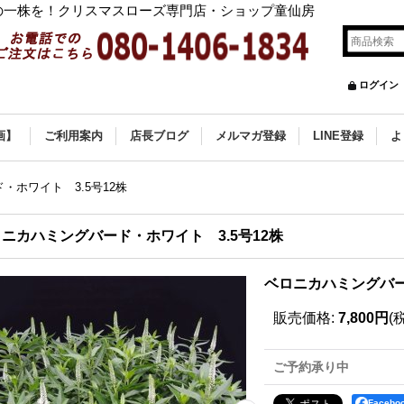
の一株を！クリスマスローズ専門店・ショップ童仙房
ログイン
画】
ご利用案内
店長ブログ
メルマガ登録
LINE登録
よ
・ホワイト 3.5号12株
ニカハミングバード・ホワイト 3.5号12株
ベロニカハミングバー
販売価格
:
7,800円
(
ご予約承り中
Faceb