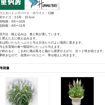
ロニカハミングバード・ホワイト・12株
荷サイズ：3.5号 10.5cm
荷時期：4月〜10月
花時期：4月〜11月
培方法：植え込みは、春と秋が適しています。
く肥えた土に植え込みます。
水は乾いたらたっぷりと与え日当たりのよい場所に置きます。
料も生育期の春〜開花中にたっぷり与えます。
が終わると、こまめに摘み取ると脇から新芽が上がり、次々と咲き続けます
季咲きなので、花壇やバルコニー、寄せ植えに向きます。
考画像