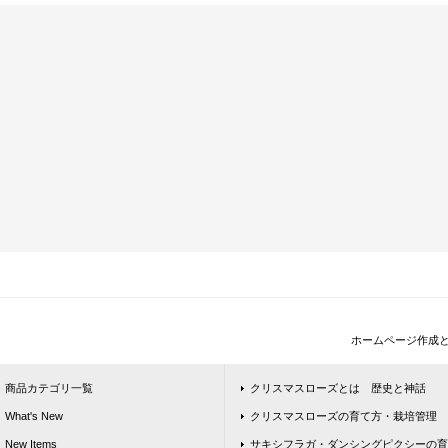
ホームページ作成
商品カテゴリ一覧
クリスマスローズとは 歴史と神話
What's New
クリスマスローズの育て方・栽培管理
New Items
サキシフラガ・ダンシングピクシーの育