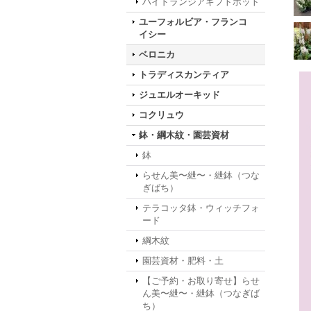
ハイドランジアギフトポット
ユーフォルビア・フランコ
イシー
ベロニカ
トラディスカンティア
ジュエルオーキッド
コクリュウ
鉢・綱木紋・園芸資材
鉢
らせん美〜紲〜・紲鉢（つな
ぎばち）
テラコッタ鉢・ウィッチフォ
ード
綱木紋
園芸資材・肥料・土
【ご予約・お取り寄せ】らせ
ん美〜紲〜・紲鉢（つなぎば
ち）