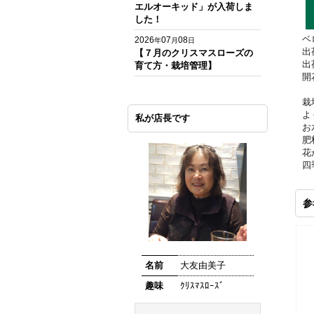
エルオーキッド」が入荷しま
した！
ベ
2026
07
08
年
月
日
出
【７月のクリスマスローズの
出
育て方・栽培管理】
開
栽
よ
私が店長です
お
肥
花
四
参
名前
大友由美子
趣味
ｸﾘｽﾏｽﾛｰｽﾞ