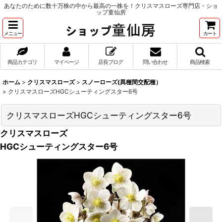
あなたのために数十万株の中から最高の一株を！クリスマスローズ専門店・ショ
ップ童仙房
メニュー
カート
商品カテゴリ
マイページ
店長ブログ
問い合わせ
商品検索
ホーム
>
クリスマスローズ
>
スノーローズ(異種間交配種）
>
クリスマスローズHGCシューティングスター6号
クリスマスローズHGCシューティングスター6号
クリスマスローズ
HGCシューティングスター6号