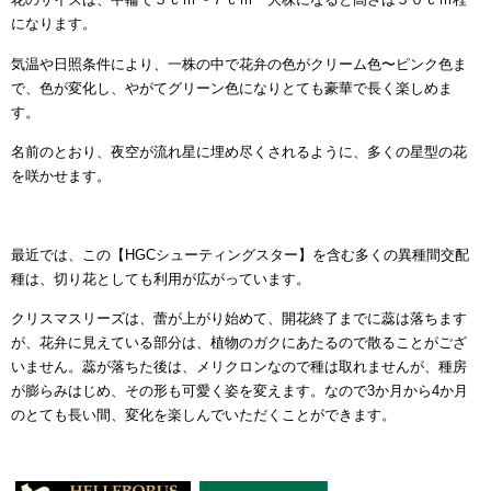
になります。
気温や日照条件により、一株の中で花弁の色がクリーム色〜ピンク色ま
で、色が変化し、やがてグリーン色になりとても豪華で長く楽しめま
す。
名前のとおり、夜空が流れ星に埋め尽くされるように、多くの星型の花
を咲かせます。
最近では、この【HGCシューティングスター】を含む多くの異種間交配
種は、切り花としても利用が広がっています。
クリスマスリーズは、蕾が上がり始めて、開花終了までに蕊は落ちます
が、花弁に見えている部分は、植物のガクにあたるので散ることがござ
いません。蕊が落ちた後は、メリクロンなので種は取れませんが、種房
が膨らみはじめ、その形も可愛く姿を変えます。なので3か月から4か月
のとても長い間、変化を楽しんでいただくことができます。