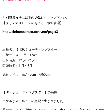
月別栽培方法は以下のURLをクリック下さい。
【
クリスマスローズの育て方 栽培管理】
http://christmasrose.ocnk.net/page/3
品種名：【HGCシューティングスター】
出荷サイズ：6号 17cm
出荷時期：12 月〜2 月
開花時期：1 月〜3月
成育サイズ：高さ40cm 幅50cm
【HGCシューティングスター】の特徴
ニゲルとステルニーの交配で生まれました。
花のサイズは、中輪で５ｃｍ〜７ｃｍ 大株になると高さは５０ｃｍ程