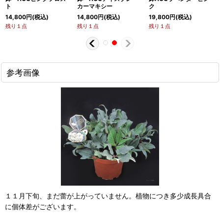
ト
カーマキシー
ク
14,800
円
(税込)
14,800
円
(税込)
19,800
円
(税込)
残り１点
残り１点
残り１点
参考画像
１１月下旬、まだ蕾が上がっていません。植物につき多少成長具合
に個体差がございます。