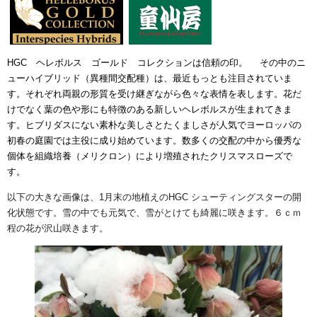
HGC ヘレボルス ゴールド コレクションは信頼の印。 その中のニ
ューハイブリッド（異種間交配種）は、最近もっとも注目されていま
す。それぞれ両親の形質を受け継ぎながら色々な表情を表します。花だ
けでなく葉の色や形にも特徴のある新しいヘレボルスが生まれてきま
す。ヒブリダスにない素朴な美しさとたくましさが人気でヨーロッパの
初春の庭園では主役に成り始めています。数多くの交配の中から優秀な
個体を組織培養（メリクロン）により増殖されたクリスマスローズで
す。
以下の大きな画像は、1月末の地植えのHGC シューティングスターの開
化状態です。雪の中でも元気で、雪がとけても綺麗に咲きます。６ｃｍ
程の花が沢山咲きます。