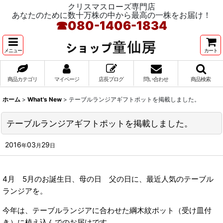
クリスマスローズ専門店
あなたのために数十万株の中から最高の一株をお届け！
☎
080-1406-1834
メニュー
カート
商品カテゴリ
マイページ
店長ブログ
問い合わせ
商品検索
ホーム
>
What's New
>
テーブルランジアギフトポットを掲載しました。
テーブルランジアギフトポットを掲載しました。
2016
03
29
年
月
日
4月 5月のお誕生日、母の日 父の日に、最近人気のテーブル
ランジアを。
今年は、テーブルランジアに合わせた綱木紋ポット（受け皿付
き）に植え込んでのお届けです。