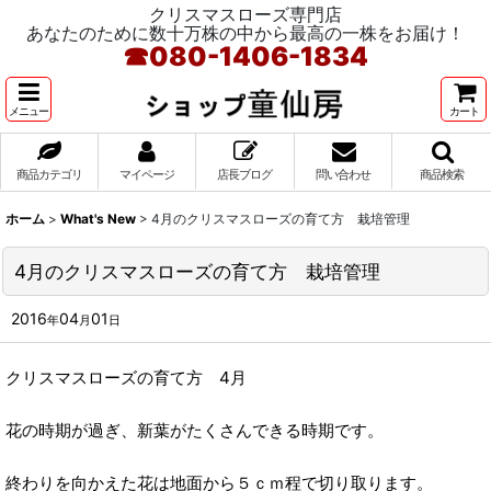
クリスマスローズ専門店
あなたのために数十万株の中から最高の一株をお届け！
☎
080-1406-1834
メニュー
カート
商品カテゴリ
マイページ
店長ブログ
問い合わせ
商品検索
ホーム
>
What's New
>
4月のクリスマスローズの育て方 栽培管理
4月のクリスマスローズの育て方 栽培管理
2016
04
01
年
月
日
クリスマスローズの育て方 4月
花の時期が過ぎ、新葉がたくさんできる時期です。
終わりを向かえた花は地面から５ｃｍ程で切り取ります。