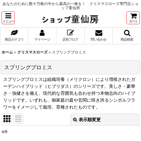
あなたのために数十万株の中から最高の一株を！ クリスマスローズ専門店ショ
ップ童仙房
メニュー
カート
商品カテゴリ
マイページ
店長ブログ
問い合わせ
商品検索
ホーム
>
クリスマスローズ
>
スプリングプロミス
スプリングプロミス
スプリングプロミスは組織培養（メリクロン）により増殖されたガ
ーデンハイブリッド（ヒブリダス）のシリーズです。美しさ・豪華
さ・強健さを備え、現代的な雰囲気も合わせ持つ本物志向のハイブ
リッドです。いずれも、御家庭の庭や玄関に咲き誇るシンボルフラ
ワーをイメージして栽培、育種されたものです。
表示順変更
閉じる
4
件
表示数
: