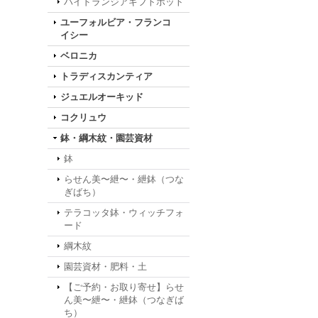
ハイドランジアギフトポット
ユーフォルビア・フランコ
イシー
ベロニカ
トラディスカンティア
ジュエルオーキッド
コクリュウ
鉢・綱木紋・園芸資材
鉢
らせん美〜紲〜・紲鉢（つな
ぎばち）
テラコッタ鉢・ウィッチフォ
ード
綱木紋
園芸資材・肥料・土
【ご予約・お取り寄せ】らせ
ん美〜紲〜・紲鉢（つなぎば
ち）