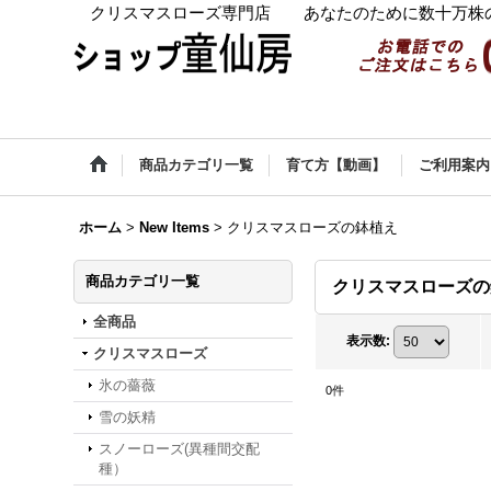
クリスマスローズ専門店 あなたのために数十万株の
商品カテゴリ一覧
育て方【動画】
ご利用案内
ホーム
>
New Items
>
クリスマスローズの鉢植え
商品カテゴリ一覧
クリスマスローズ
全商品
表示数
:
クリスマスローズ
氷の薔薇
0
件
雪の妖精
スノーローズ(異種間交配
種）