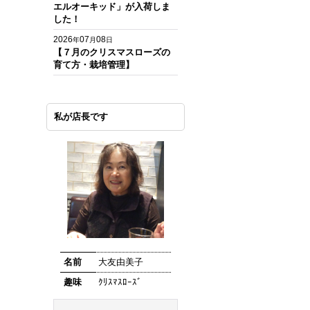
エルオーキッド」が入荷しま
した！
2026
07
08
年
月
日
【７月のクリスマスローズの
育て方・栽培管理】
私が店長です
名前
大友由美子
趣味
ｸﾘｽﾏｽﾛｰｽﾞ