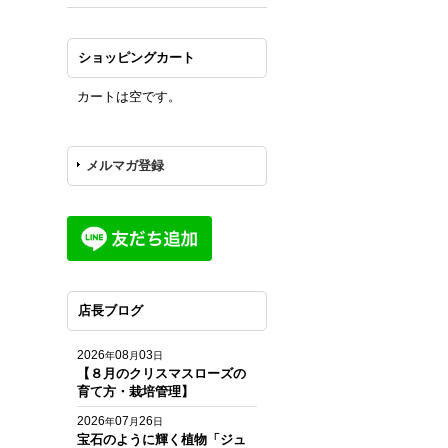
ショッピングカート
カートは空です。
メルマガ登録
店長ブログ
2026
08
03
年
月
日
【８月のクリスマスローズの
育て方・栽培管理】
2026
07
26
年
月
日
宝石のように輝く植物「ジュ