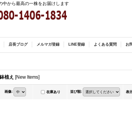
中から最高の一株をお届けします
店長ブログ
メルマガ登録
LINE登録
よくある質問
お
の鉢植え
[
New Items
]
画像
:
並び順
:
在庫あり
表