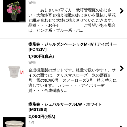
完売
あじさいの育て方・栽培管理庭のあじさ
い・大角鉢寄せ植え複数のあじさいを選抜し草花
と組み合わせて大鉢に植えさせていただきます。
品種・・・お任せ ご希望がある場合
は、ピンク系・ブルー系・パ…
樹脂鉢・ジャルダンベーシックM-IV / アイボリー
[
FC42IV
]
1,760
円
(税込)
完売
合成樹脂製のポットです。軽量で扱いやすく、サ
イズの面では、クリスマスローズ 氷の薔薇6
号 雪の妖精6号 スノーローズ6号 植え替えに
適しています。 カラー・・・アイボリー材
質・・・合成樹脂サ…
樹脂鉢・シュバルサークルLW・ホワイト
[
MS1383
]
2,090
円
(税込)
4点