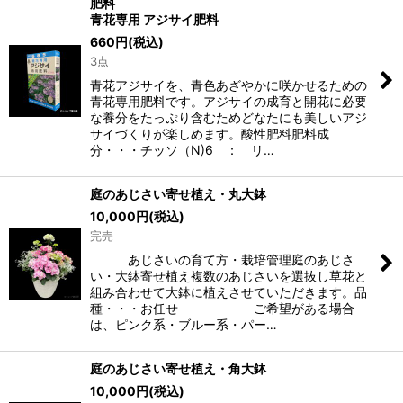
肥料
青花専用 アジサイ肥料
660
円
(税込)
3点
青花アジサイを、青色あざやかに咲かせるための
青花専用肥料です。アジサイの成育と開花に必要
な養分をたっぷり含むためどなたにも美しいアジ
サイづくりが楽しめます。酸性肥料肥料成
分・・・チッソ（N)6 ： リ…
庭のあじさい寄せ植え・丸大鉢
10,000
円
(税込)
完売
あじさいの育て方・栽培管理庭のあじさ
い・大鉢寄せ植え複数のあじさいを選抜し草花と
組み合わせて大鉢に植えさせていただきます。品
種・・・お任せ ご希望がある場合
は、ピンク系・ブルー系・パー…
庭のあじさい寄せ植え・角大鉢
10,000
円
(税込)