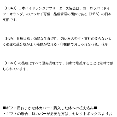
【HBAJ】日本ハイドランジアブリーダーズ協会は、ヨーロッパ（ドイ
ツ・オランダ）のアジサイ育種・品種管理の団体である【HBA】の日本
支部です。
【HBA】育種目標：強健な生育習性、強い根の習性・支柱の要らない太
く強健な茎分岐がよく輪数が取れる・印象的でおしゃれな花色、花形
【HBAJ】の品種はすべて登録品種です。無断で増殖することは法律で禁
じられています。
■ギフト用おまかせ鉢カバー・購入した鉢への植え込み■
・ギフトの場合、鉢カバーが必要な方は、セレクトボックスよりお