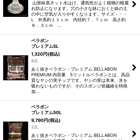
山形鉢底ネット水はけ、通気性がよく植物の根腐
れ防止になります。穴の小さな鉢におくと鉢の土
の中に空気が入りやすくなります。サイズ・・・
L 外系約１１ｃｍ 内径約７．７ｃｍ 高さ約
８．３ｃｍ …
ベラボン
プレミアム5L
1,320
円
(税込)
8点
あく抜きベラボン・プレミアム BELLABON
PREMIUM 内容量 5リットルベラボンとは、高品
質なヤシの実チップです。ヤシの実は本来、水を
吸わないものですが、そのスポンジ状繊維を特殊
加…
ベラボン
プレミアム50L
9,790
円
(税込)
2点
あく抜きベラボン・プレミアム BELLABON