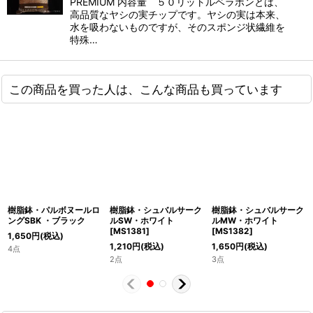
PREMIUM 内容量 ５０リットルベラボンとは、
高品質なヤシの実チップです。ヤシの実は本来、
水を吸わないものですが、そのスポンジ状繊維を
特殊…
この商品を買った人は、こんな商品も買っています
樹脂鉢・パルボヌールロ
樹脂鉢・シュバルサーク
樹脂鉢・シュバルサーク
ングSBK ・ブラック
ルSW・ホワイト
ルMW・ホワイト
[
MS1381
]
[
MS1382
]
1,650
円
(税込)
1,210
円
(税込)
1,650
円
(税込)
4点
2点
3点