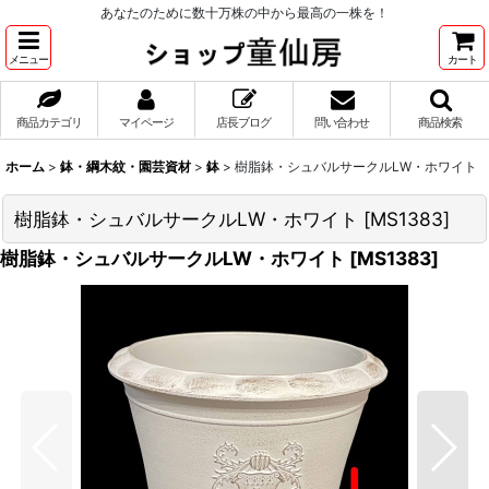
あなたのために数十万株の中から最高の一株を！
メニュー
カート
商品カテゴリ
マイページ
店長ブログ
問い合わせ
商品検索
ホーム
>
鉢・綱木紋・園芸資材
>
鉢
>
樹脂鉢・シュバルサークルLW・ホワイト
樹脂鉢・シュバルサークルLW・ホワイト
[
MS1383
]
樹脂鉢・シュバルサークルLW・ホワイト
[
MS1383
]