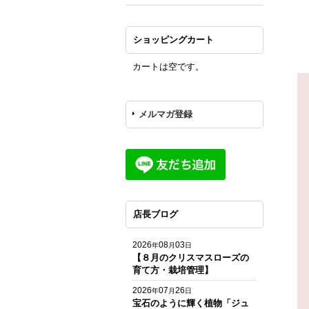
ショッピングカート
カートは空です。
メルマガ登録
店長ブログ
2026
08
03
年
月
日
【８月のクリスマスローズの
育て方・栽培管理】
2026
07
26
年
月
日
宝石のように輝く植物「ジュ