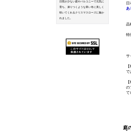
日照が少ない庭やバルコニーで元気に
日
育ち、凍りつくような寒い冬に美しく
あ
咲いてくれるクリスマスローズに魅か
れました。
品
特
サ
【
で
【
の
て
庭