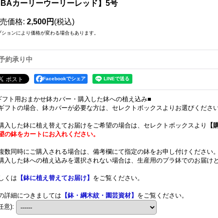
HBAカーリーウーリーレッド】5号
売価格
:
2,500円
(税込)
プションにより価格が変わる場合もあります。
予約承り中
Facebookでシェア
ギフト用おまかせ鉢カバー・購入した鉢への植え込み■
ギフトの場合、鉢カバーが必要な方は、セレクトボックスよりお選びくださ
購入した鉢に植え替えてお届けをご希望の場合は、セレクトボックスより
【
望の鉢をカートにお入れください。
複数同時にご購入される場合は、備考欄にて指定の鉢をお申し付けください
購入した鉢への植え込みを選択されない場合は、生産用のプラ鉢でのお届け
しくは
【鉢に植え替えてお届け】
をご覧ください。
の詳細につきましては
【鉢・綱木紋・園芸資材】
をご覧ください。
任意)
: