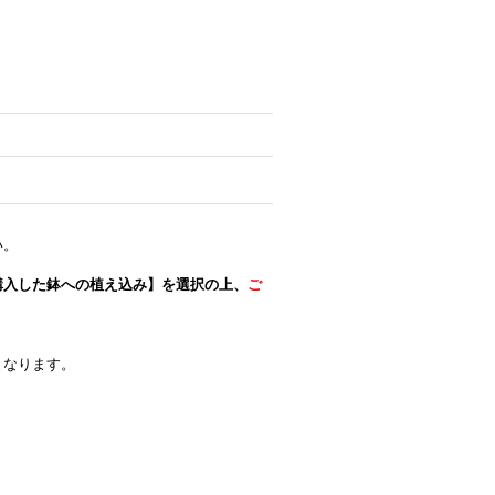
い。
購入した鉢への植え込み】を選択の上、
ご
。
となります。