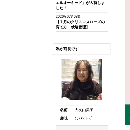
エルオーキッド」が入荷しま
した！
2026
07
08
年
月
日
【７月のクリスマスローズの
育て方・栽培管理】
私が店長です
名前
大友由美子
趣味
ｸﾘｽﾏｽﾛｰｽﾞ