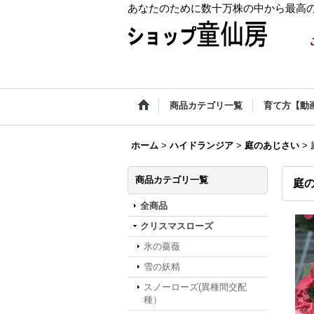
あなたのために数十万株の中から最高
商品カテゴリ一覧
育て方【動
ホーム
>
ハイドランジア
>
庭のあじさい
>
商品カテゴリ一覧
庭
全商品
クリスマスローズ
氷の薔薇
雪の妖精
スノーローズ(異種間交配
種）