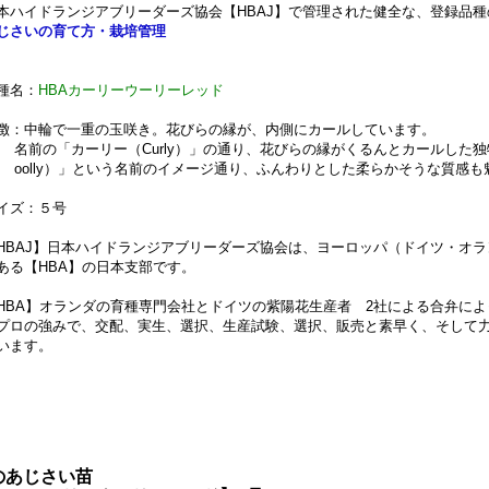
本ハイドランジアブリーダーズ協会【HBAJ】で管理された健全な、登録品
じさいの育て方・栽培管理
種名：
HBAカーリーウーリーレッド
徴：中輪で一重の玉咲き。花びらの縁が、内側にカールしています。
名前の「カーリー（Curly）」の通り、花びらの縁がくるんとカールした
oolly）」という名前のイメージ通り、ふんわりとした柔らかそうな質感も
イズ：５号
HBAJ】日本ハイドランジアブリーダーズ協会は、ヨーロッパ（ドイツ・オ
ある【HBA】の日本支部です。
HBA】オランダの育種専門会社とドイツの紫陽花生産者 2社による合弁に
プロの強みで、交配、実生、選択、生産試験、選択、販売と素早く、そして
います。
のあじさい苗