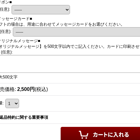
リボン■
(任意)
:
メッセージカード■
フトの場合は、用途に合わせてメッセージカードをお選びください。
(任意)
:
オリジナルメッセージ■
オリジナルメッセージ】を500文字以内でご記入ください。カードに印刷させて
.
(任意)
:
大500文字
売価格
:
2,500円
(税込)
量
:
返品特約に関する重要事項