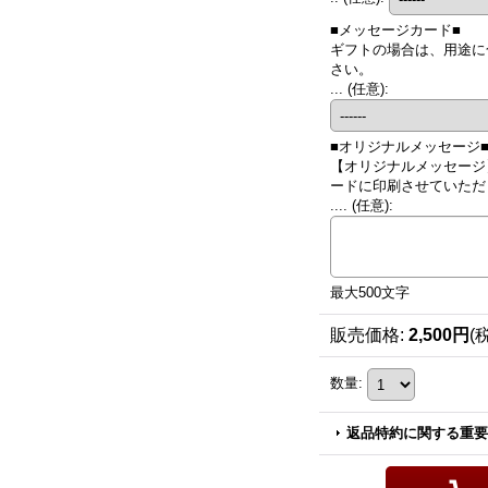
■メッセージカード■
ギフトの場合は、用途に
さい。
...
(任意)
:
■オリジナルメッセージ
【オリジナルメッセージ
ードに印刷させていただき
....
(任意)
:
最大500文字
販売価格
:
2,500円
(
数量
:
返品特約に関する重要