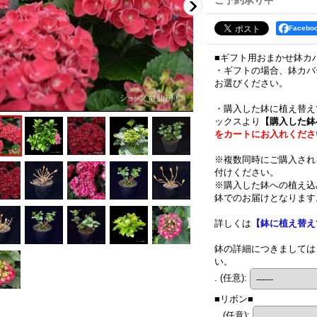
ご予約承り中
Faceb
■ギフト用おまかせ鉢カ
・ギフトの場合、鉢カバ
お選びください。
・購入した鉢に植え替え
ックスより
【購入した鉢
をカートにお入れくださ
※複数同時にご購入され
付けください。
※購入した鉢への植え込
鉢でのお届けとなります
詳しくは
【鉢に植え替え
鉢の詳細につきましては
い。
.
(任意)
:
■リボン■
..
(任意)
: