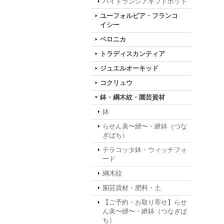
ハイドランジアギフトポット
ユーフォルビア・フランコ
イシー
ベロニカ
トラディスカンティア
ジュエルオーキッド
コクリュウ
鉢・綱木紋・園芸資材
鉢
らせん美〜紲〜・紲鉢（つな
ぎばち）
テラコッタ鉢・ウィッチフォ
ード
綱木紋
園芸資材・肥料・土
【ご予約・お取り寄せ】らせ
ん美〜紲〜・紲鉢（つなぎば
ち）