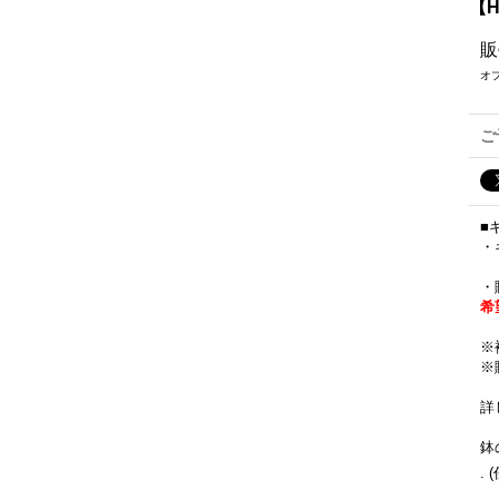
【
販
オ
ご
■
・
・
希
※
※
詳
鉢
.
(