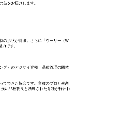
種の苗をお届けします。
独特の形状が特徴。さらに「ウーリー（W
魅力です。
ランダ）のアジサイ育種・品種管理の団体
よってできた協会です。育種のプロと生産
力強い品種改良と洗練された育種が行われ