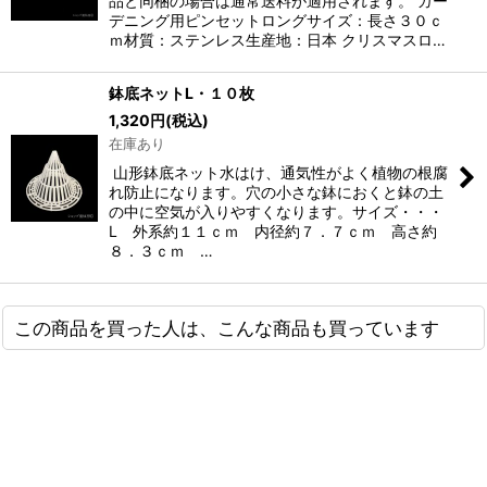
品と同梱の場合は通常送料が適用されます。 ガー
デニング用ピンセットロングサイズ：長さ３０ｃ
ｍ材質：ステンレス生産地：日本 クリスマスロ…
鉢底ネットL・１０枚
1,320
円
(税込)
在庫あり
山形鉢底ネット水はけ、通気性がよく植物の根腐
れ防止になります。穴の小さな鉢におくと鉢の土
の中に空気が入りやすくなります。サイズ・・・
L 外系約１１ｃｍ 内径約７．７ｃｍ 高さ約
８．３ｃｍ …
この商品を買った人は、こんな商品も買っています