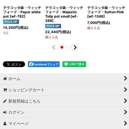
テラコッタ鉢・ウィッチ
テラコッタ鉢・ウィッチ
テラコッタ鉢・ウィッチ
フォード・Paper white
フォード・Majestic
フォード・Sutton Pink
pot
[
wf-792
]
Tulip pot small
[
wf-
[
wf-1346
]
388
]
7,000
円
(税込)
14,300
円
(税込)
残り１点
22,440
円
(税込)
4点
残り１点
Facebookでシェア
ホーム
ショッピングカート
新規登録はこちら
ログイン
マイページ