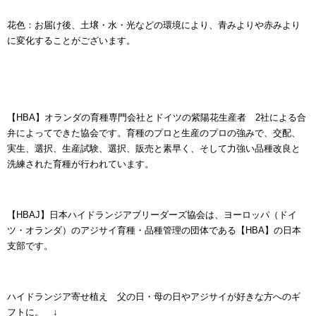
花色：お届け後、土壌・水・光などの環境により、青みよりや赤みより
に変化することがございます。
【HBA】オランダの育種専門会社とドイツの紫陽花生産者 2社による合
弁によってできた協会です。育種のプロと生産のプロの強みで、交配、
実生、選択、生産試験、選択、販売と素早く、そして力強い品種改良と
洗練された育種が行われています。
【HBAJ】日本ハイドランジアブリーダーズ協会は、ヨーロッパ（ドイ
ツ・オランダ）のアジサイ育種・品種管理の団体である【HBA】の日本
支部です。
ハイドランジア寄せ植え 父の日・母の日やアジサイが好きな方へのギ
フトに。 ↓