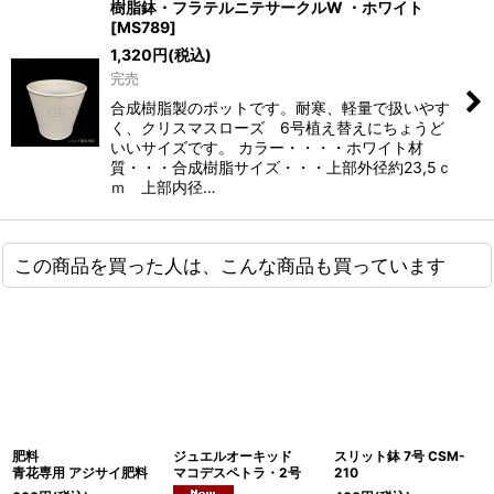
樹脂鉢・フラテルニテサークルW ・ホワイト
[
MS789
]
1,320
円
(税込)
完売
合成樹脂製のポットです。耐寒、軽量で扱いやす
く、クリスマスローズ 6号植え替えにちょうど
いいサイズです。 カラー・・・・ホワイト材
質・・・合成樹脂サイズ・・・上部外径約23,5ｃ
ｍ 上部内径…
この商品を買った人は、こんな商品も買っています
肥料
ジュエルオーキッド
スリット鉢 7号 CSM-
青花専用 アジサイ肥料
マコデスペトラ・2号
210