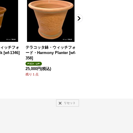
ィッチフォ
テラコッタ鉢・ウィッチフォ
テラコッタ鉢・ウィッチフォ
k
[
wf-1346
]
ード・Harmony Planter
[
wf-
ード・Hidcote Lavender
358
]
[
wf-785xa
]
25,000円
(税込)
13,200円
(税込)
残り１点
3点
リセット