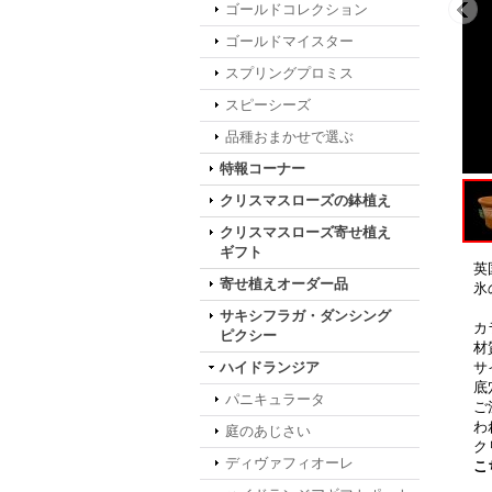
ゴールドコレクション
ゴールドマイスター
スプリングプロミス
スピーシーズ
品種おまかせで選ぶ
特報コーナー
クリスマスローズの鉢植え
クリスマスローズ寄せ植え
ギフト
英
寄せ植えオーダー品
氷
サキシフラガ・ダンシング
カ
ピクシー
材
ハイドランジア
サ
底
パニキュラータ
ご
わ
庭のあじさい
ク
ディヴァフィオーレ
こ