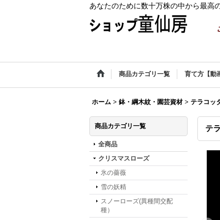
あなたのために数十万株の中から最高
商品カテゴリ一覧
育て方【動
ホーム
>
鉢・綱木紋・園芸資材
>
テラコッ
商品カテゴリ一覧
テラ
全商品
クリスマスローズ
氷の薔薇
雪の妖精
スノーローズ(異種間交配
種）