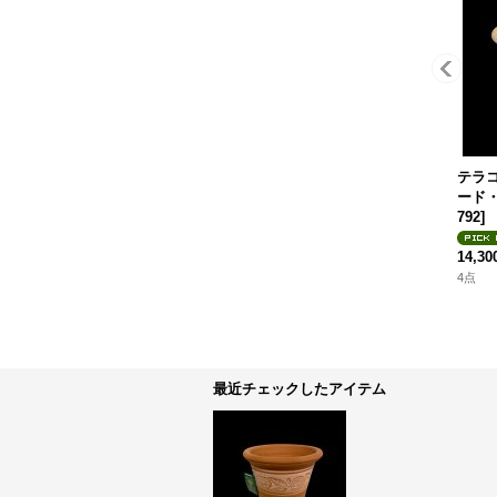
テラ
ード・P
792
]
14,3
4点
最近チェックしたアイテム