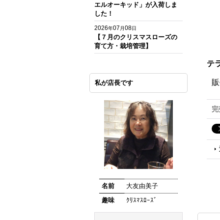
エルオーキッド」が入荷しま
した！
2026
07
08
年
月
日
【７月のクリスマスローズの
育て方・栽培管理】
テラ
販
私が店長です
完
名前
大友由美子
趣味
ｸﾘｽﾏｽﾛｰｽﾞ