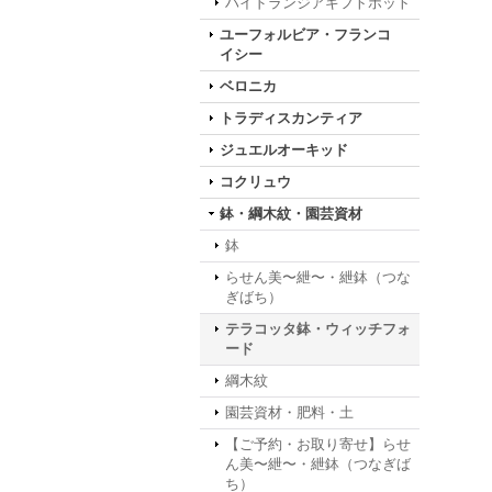
ハイドランジアギフトポット
ユーフォルビア・フランコ
イシー
ベロニカ
トラディスカンティア
ジュエルオーキッド
コクリュウ
鉢・綱木紋・園芸資材
鉢
らせん美〜紲〜・紲鉢（つな
ぎばち）
テラコッタ鉢・ウィッチフォ
ード
綱木紋
園芸資材・肥料・土
【ご予約・お取り寄せ】らせ
ん美〜紲〜・紲鉢（つなぎば
ち）