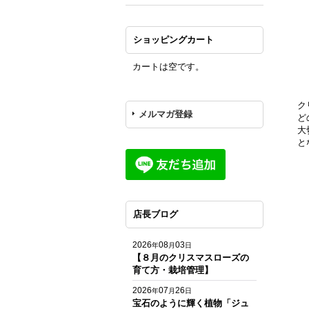
ショッピングカート
カートは空です。
ク
メルマガ登録
ど
大
と
店長ブログ
2026
08
03
年
月
日
【８月のクリスマスローズの
育て方・栽培管理】
2026
07
26
年
月
日
宝石のように輝く植物「ジュ