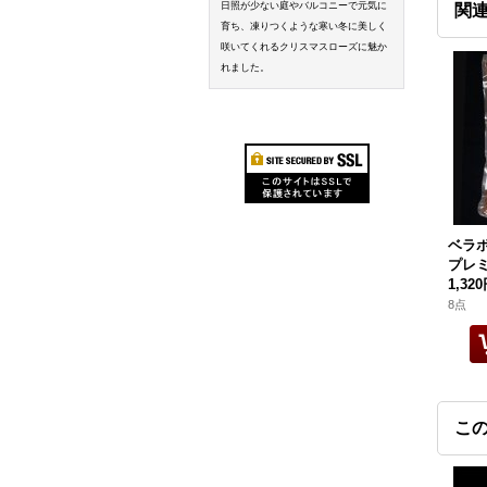
日照が少ない庭やバルコニーで元気に
関
育ち、凍りつくような寒い冬に美しく
咲いてくれるクリスマスローズに魅か
れました。
ベラ
プレミ
1,32
8点
こ