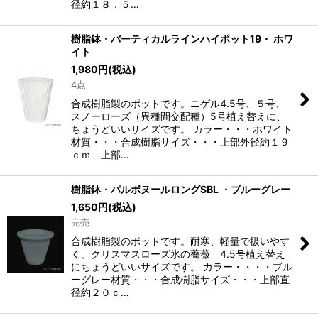
径約１８．５…
樹脂鉢・バーティカルラインハイポット19・ ホワ
イト
1,980
円
(税込)
4点
合成樹脂製のポットです。ニゲル4.5号、５号、
スノーローズ（異種間交配種）5号植え替えに、
ちょうどいいサイズです。 カラー・・・ホワイト
材質・・・合成樹脂サイズ・・・上部外径約１９
ｃｍ 上部…
樹脂鉢・パルボヌールロングSBL ・ブルーグレー
1,650
円
(税込)
完売
合成樹脂製のポットです。耐寒、軽量で扱いやす
く、クリスマスローズ氷の薔薇 4.5号植え替え
にちょうどいいサイズです。 カラー・・・・ブル
ーグレー材質・・・合成樹脂サイズ・・・上部直
径約２０ｃ…