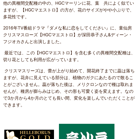
他の異種間交配種の中の、HGCマーリンに花、葉 共によく似てい
ますが、【HGCマエストロ】の方が、花のサイズがやや小ぶりで、
多花性です。
2016年TV番組ドラマ『ダメな私に恋をしてください』に、童仙房
クリスマスローズ【HGCマエストロ】が深田恭子さん&ディーン・
フジオカさんと出演しました。
最近では、この【HGCマエストロ】を含む多くの異種間交配種は、
切り花としても利用が広がっています。
クリスマスリーズは、蕾が上がり始めて、開花終了までに蕊は落ち
ますが、花弁に見えている部分は、植物のガクにあたるので散るこ
とがございません。蕊が落ちた後は、メリクロンなので種は取れま
せんが、種房が膨らみはじめ、その形も可愛く姿を変えます。なの
で3か月から4か月のとても長い間、変化を楽しんでいただくことが
できます。