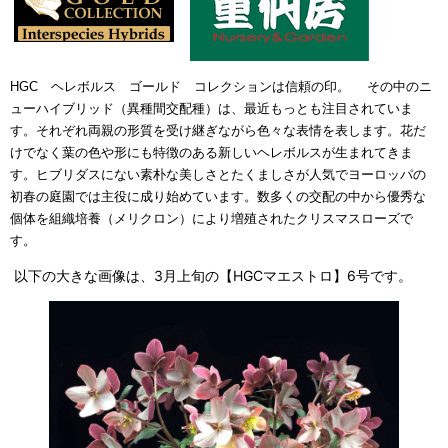
HGC ヘレボルス ゴールド コレクションは信頼の印。 その中のニ
ューハイブリッド（異種間交配種）は、最近もっとも注目されていま
す。それぞれ両親の形質を受け継ぎながら色々な表情を表します。花だ
けでなく葉の色や形にも特徴のある新しいヘレボルスが生まれてきま
す。ヒブリダスにない素朴な美しさとたくましさが人気でヨーロッパの
初春の庭園では主役に成り始めています。数多くの交配の中から優秀な
個体を組織培養（メリクロン）により増殖されたクリスマスローズで
す。
以下の大きな画像は、3月上旬の【HGCマエストロ】6号です。