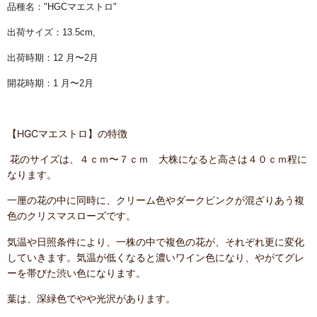
品種名："HGCマエストロ"
出荷サイズ：13.5cm,
出荷時期：12 月〜2月
開花時期：1 月〜2月
【HGCマエストロ】の特徴
花のサイズは、４ｃｍ〜７ｃｍ 大株になると高さは４０ｃｍ程に
なります。
一厘の花の中に同時に、クリーム色やダークピンクが混ざりあう複
色のクリスマスローズです。
気温や日照条件により、一株の中で複色の花が、それぞれ更に変化
していきます。気温が低くなると濃いワイン色になり、やがてグレ
ーを帯びた渋い色になります。
葉は、深緑色でやや光沢があります。