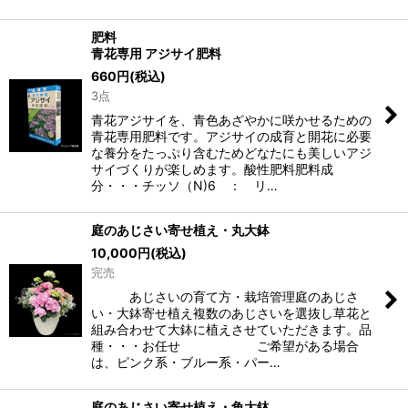
肥料
青花専用 アジサイ肥料
660
円
(税込)
3点
青花アジサイを、青色あざやかに咲かせるための
青花専用肥料です。アジサイの成育と開花に必要
な養分をたっぷり含むためどなたにも美しいアジ
サイづくりが楽しめます。酸性肥料肥料成
分・・・チッソ（N)6 ： リ…
庭のあじさい寄せ植え・丸大鉢
10,000
円
(税込)
完売
あじさいの育て方・栽培管理庭のあじさ
い・大鉢寄せ植え複数のあじさいを選抜し草花と
組み合わせて大鉢に植えさせていただきます。品
種・・・お任せ ご希望がある場合
は、ピンク系・ブルー系・パー…
庭のあじさい寄せ植え・角大鉢