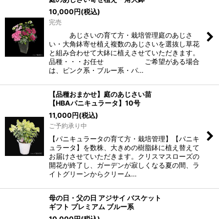
10,000
円
(税込)
完売
あじさいの育て方・栽培管理庭のあじさ
い・大角鉢寄せ植え複数のあじさいを選抜し草花
と組み合わせて大鉢に植えさせていただきます。
品種・・・お任せ ご希望がある場合
は、ピンク系・ブルー系・パ…
【品種おまかせ】庭のあじさい苗
【HBAパニキュラータ】10号
11,000
円
(税込)
ご予約承り中
【パニキュラータの育て方・栽培管理】【パニキ
ュラータ】を数株、大きめの樹脂鉢に植え替えて
お届けさせていただきます。クリスマスローズの
開花が終了し、ガーデンが寂しくなる夏の間、ラ
イトグリーンからクリーム…
母の日・父の日 アジサイ バスケット
ギフト プレミアム ブルー系
10,000
円
(税込)