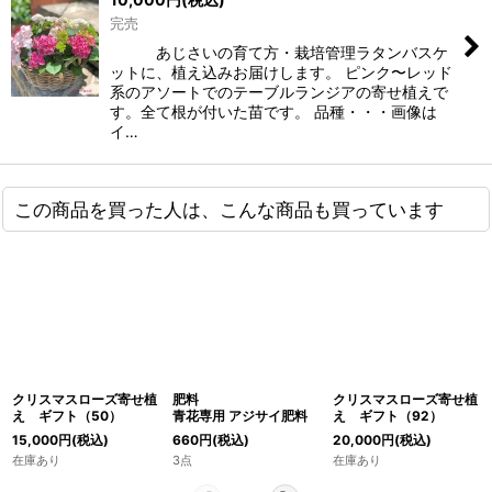
完売
あじさいの育て方・栽培管理ラタンバスケ
ットに、植え込みお届けします。 ピンク〜レッド
系のアソートでのテーブルランジアの寄せ植えで
す。全て根が付いた苗です。 品種・・・画像は
イ…
この商品を買った人は、こんな商品も買っています
クリスマスローズ寄せ植
肥料
クリスマスローズ寄せ植
え ギフト（50）
青花専用 アジサイ肥料
え ギフト（92）
15,000
円
(税込)
660
円
(税込)
20,000
円
(税込)
在庫あり
3点
在庫あり