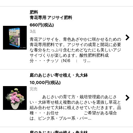
肥料
青花専用 アジサイ肥料
660
円
(税込)
3点
青花アジサイを、青色あざやかに咲かせるための
青花専用肥料です。アジサイの成育と開花に必要
な養分をたっぷり含むためどなたにも美しいアジ
サイづくりが楽しめます。酸性肥料肥料成
分・・・チッソ（N)6 ： リ…
庭のあじさい寄せ植え・丸大鉢
10,000
円
(税込)
完売
あじさいの育て方・栽培管理庭のあじさ
い・大鉢寄せ植え複数のあじさいを選抜し草花と
組み合わせて大鉢に植えさせていただきます。品
種・・・お任せ ご希望がある場合
は、ピンク系・ブルー系・パー…
庭のあじさい寄せ植え・角大鉢