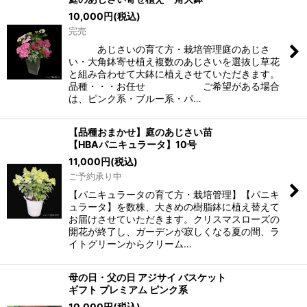
10,000
円
(税込)
完売
あじさいの育て方・栽培管理庭のあじさ
い・大角鉢寄せ植え複数のあじさいを選抜し草花
と組み合わせて大鉢に植えさせていただきます。
品種・・・お任せ ご希望がある場合
は、ピンク系・ブルー系・パ…
【品種おまかせ】庭のあじさい苗
【HBAパニキュラータ】10号
11,000
円
(税込)
ご予約承り中
【パニキュラータの育て方・栽培管理】【パニキ
ュラータ】を数株、大きめの樹脂鉢に植え替えて
お届けさせていただきます。クリスマスローズの
開花が終了し、ガーデンが寂しくなる夏の間、ラ
イトグリーンからクリーム…
母の日・父の日 アジサイ バスケット
ギフト プレミアム ピンク系
10,000
円
(税込)