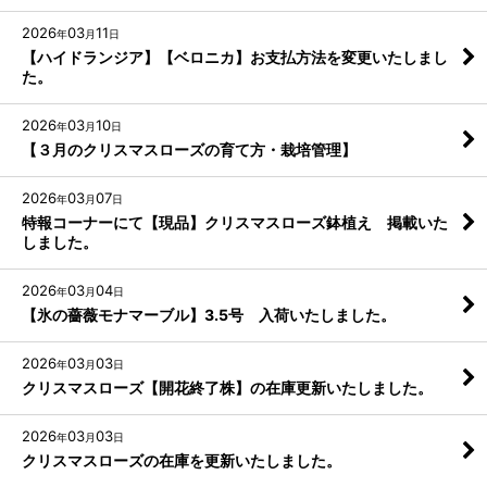
2026
03
11
年
月
日
【ハイドランジア】【ベロニカ】お支払方法を変更いたしまし
た。
2026
03
10
年
月
日
【３月のクリスマスローズの育て方・栽培管理】
2026
03
07
年
月
日
特報コーナーにて【現品】クリスマスローズ鉢植え 掲載いた
しました。
2026
03
04
年
月
日
【氷の薔薇モナマーブル】3.5号 入荷いたしました。
2026
03
03
年
月
日
クリスマスローズ【開花終了株】の在庫更新いたしました。
2026
03
03
年
月
日
クリスマスローズの在庫を更新いたしました。