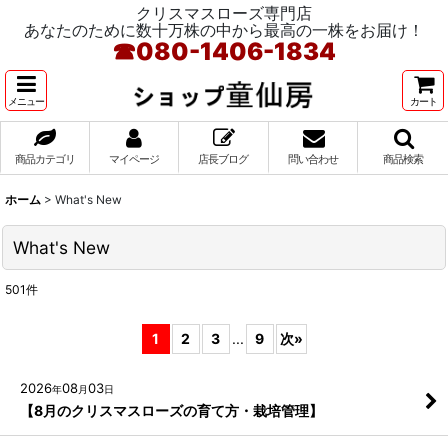
クリスマスローズ専門店
あなたのために数十万株の中から最高の一株をお届け！
☎
080-1406-1834
メニュー
カート
商品カテゴリ
マイページ
店長ブログ
問い合わせ
商品検索
ホーム
>
What's New
What's New
501
件
1
2
3
...
9
次
»
2026
08
03
年
月
日
【8月のクリスマスローズの育て方・栽培管理】