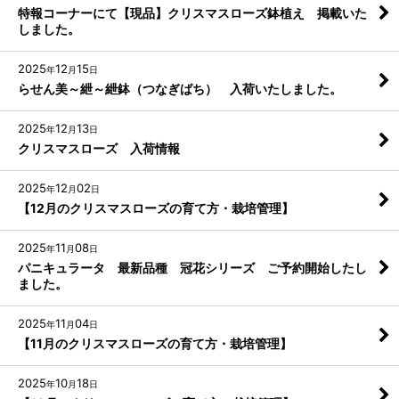
特報コーナーにて【現品】クリスマスローズ鉢植え 掲載いた
しました。
2025
12
15
年
月
日
らせん美～紲～紲鉢（つなぎばち） 入荷いたしました。
2025
12
13
年
月
日
クリスマスローズ 入荷情報
2025
12
02
年
月
日
【12月のクリスマスローズの育て方・栽培管理】
2025
11
08
年
月
日
パニキュラータ 最新品種 冠花シリーズ ご予約開始したし
ました。
2025
11
04
年
月
日
【11月のクリスマスローズの育て方・栽培管理】
2025
10
18
年
月
日