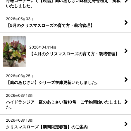
特報コーナーにて【現品】庭のあじさい鉢植え寄せ植え 掲載
いたしました。
2026
05
03
年
月
日
【5月のクリスマスローズの育て方・栽培管理】
2026
04
14
年
月
日
【４月のクリスマスローズの育て方・栽培管理】
2026
03
25
年
月
日
【庭のあじさい】シリーズ在庫更新いたしました。
2026
03
13
年
月
日
ハイドランジア 庭のあじさい苗10号 ご予約開始いたしまし
た。
2026
03
13
年
月
日
クリスマスローズ【期間限定春苗】のご案内