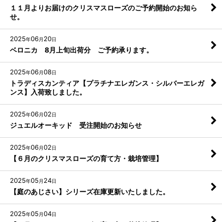
１１月よりお届けのクリスマスローズのご予約開始のお知ら
せ。
2025
06
20
年
月
日
ベロニカ 8月上旬出荷分 ご予約承ります。
2025
06
08
年
月
日
トラディスカンティア【プラチナエレガンス・シルバーエレガ
ンス】入荷致しました。
2025
06
02
年
月
日
ジュエルオーキッド 受注開始のお知らせ
2025
06
02
年
月
日
【６月のクリスマスローズの育て方・栽培管理】
2025
05
24
年
月
日
【庭のあじさい】シリーズ在庫更新いたしました。
2025
05
04
年
月
日