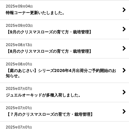
2025
09
04
年
月
日
特報コーナー更新いたしました。
2025
09
03
年
月
日
【9月のクリスマスローズの育て方・栽培管理】
2025
08
13
年
月
日
【8月のクリスマスローズの育て方・栽培管理】
2025
08
01
年
月
日
【庭のあじさい】シリーズ2026年4月出荷分ご予約開始のお
知らせ。
2025
07
07
年
月
日
ジュエルオーキッドが多種入荷しました。
2025
07
01
年
月
日
【７月のクリスマスローズの育て方・栽培管理】
2025
07
01
年
月
日