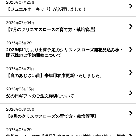
2026
07
25
年
月
日
【ジュエルオーキッド】が入荷しました！
2026
07
04
年
月
日
【7月のクリスマスローズの育て方・栽培管理】
2026
06
29
年
月
日
2026年11月より出荷予定のクリスマスローズ開花見込み株・
開花株のご予約開始について
2026
06
21
年
月
日
【庭のあじさい苗】来年用在庫更新いたしました。
2026
06
15
年
月
日
父の日ギフトのご注文締切について
2026
06
05
年
月
日
【6月のクリスマスローズの育て方・栽培管理】
2026
05
29
年
月
日