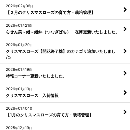
2026
02
06
年
月
日
【２月のクリスマスローズの育て方・栽培管理】
2026
01
21
年
月
日
らせん美～紲～紲鉢（つなぎばち） 在庫更新いたしました。
2026
01
20
年
月
日
クリスマスローズ【開花終了株】のカテゴリ追加いたしまし
た。
2026
01
19
年
月
日
特報コーナー更新いたしました。
2026
01
13
年
月
日
クリスマスローズ 入荷情報
2026
01
04
年
月
日
【1月のクリスマスローズの育て方・栽培管理】
2025
12
19
年
月
日