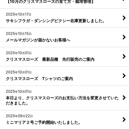
【10月のクリスマスローズの育て方・栽培管理】
2025
10
17
年
月
日
サキシフラガ・ダンシングピクシー在庫更新しました。
2025
10
15
年
月
日
メールマガジンが届かないお客様へ
2025
10
01
年
月
日
クリスマスローズ 最新品種 先行販売のご案内
2025
10
01
年
月
日
クリスマスローズ Tシャツのご案内
2025
10
01
年
月
日
本日より、クリスマスローズのお支払い方法を変更させていた
だきました。
2025
09
22
年
月
日
ミニマリア２号ご予約開始いたしました。