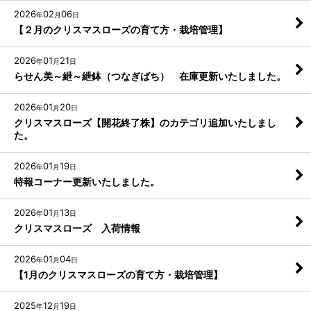
2026
02
06
年
月
日
【２月のクリスマスローズの育て方・栽培管理】
2026
01
21
年
月
日
らせん美～紲～紲鉢（つなぎばち） 在庫更新いたしました。
2026
01
20
年
月
日
クリスマスローズ【開花終了株】のカテゴリ追加いたしまし
た。
2026
01
19
年
月
日
特報コーナー更新いたしました。
2026
01
13
年
月
日
クリスマスローズ 入荷情報
2026
01
04
年
月
日
【1月のクリスマスローズの育て方・栽培管理】
2025
12
19
年
月
日