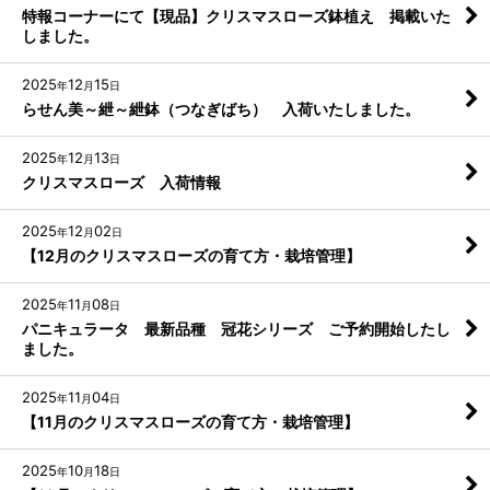
特報コーナーにて【現品】クリスマスローズ鉢植え 掲載いた
しました。
2025
12
15
年
月
日
らせん美～紲～紲鉢（つなぎばち） 入荷いたしました。
2025
12
13
年
月
日
クリスマスローズ 入荷情報
2025
12
02
年
月
日
【12月のクリスマスローズの育て方・栽培管理】
2025
11
08
年
月
日
パニキュラータ 最新品種 冠花シリーズ ご予約開始したし
ました。
2025
11
04
年
月
日
【11月のクリスマスローズの育て方・栽培管理】
2025
10
18
年
月
日