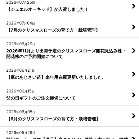
2026
07
25
年
月
日
【ジュエルオーキッド】が入荷しました！
2026
07
04
年
月
日
【7月のクリスマスローズの育て方・栽培管理】
2026
06
29
年
月
日
2026年11月より出荷予定のクリスマスローズ開花見込み株・
開花株のご予約開始について
2026
06
21
年
月
日
【庭のあじさい苗】来年用在庫更新いたしました。
2026
06
15
年
月
日
父の日ギフトのご注文締切について
2026
06
05
年
月
日
【6月のクリスマスローズの育て方・栽培管理】
2026
05
29
年
月
日