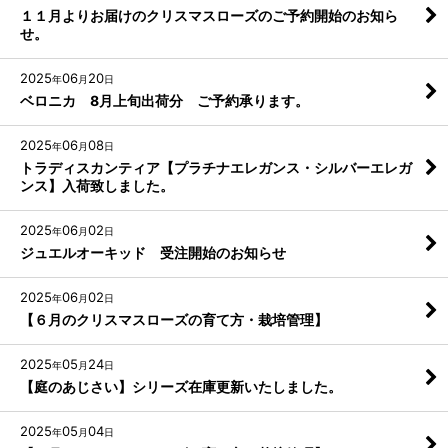
１１月よりお届けのクリスマスローズのご予約開始のお知ら
せ。
2025
06
20
年
月
日
ベロニカ 8月上旬出荷分 ご予約承ります。
2025
06
08
年
月
日
トラディスカンティア【プラチナエレガンス・シルバーエレガ
ンス】入荷致しました。
2025
06
02
年
月
日
ジュエルオーキッド 受注開始のお知らせ
2025
06
02
年
月
日
【６月のクリスマスローズの育て方・栽培管理】
2025
05
24
年
月
日
【庭のあじさい】シリーズ在庫更新いたしました。
2025
05
04
年
月
日