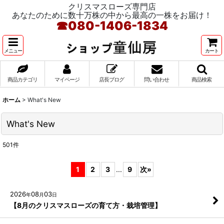
クリスマスローズ専門店
あなたのために数十万株の中から最高の一株をお届け！
☎
080-1406-1834
メニュー
カート
商品カテゴリ
マイページ
店長ブログ
問い合わせ
商品検索
ホーム
>
What's New
What's New
501
件
1
2
3
...
9
次
»
2026
08
03
年
月
日
【8月のクリスマスローズの育て方・栽培管理】