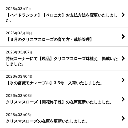
2026
03
11
年
月
日
【ハイドランジア】【ベロニカ】お支払方法を変更いたしまし
た。
2026
03
10
年
月
日
【３月のクリスマスローズの育て方・栽培管理】
2026
03
07
年
月
日
特報コーナーにて【現品】クリスマスローズ鉢植え 掲載いた
しました。
2026
03
04
年
月
日
【氷の薔薇モナマーブル】3.5号 入荷いたしました。
2026
03
03
年
月
日
クリスマスローズ【開花終了株】の在庫更新いたしました。
2026
03
03
年
月
日
クリスマスローズの在庫を更新いたしました。