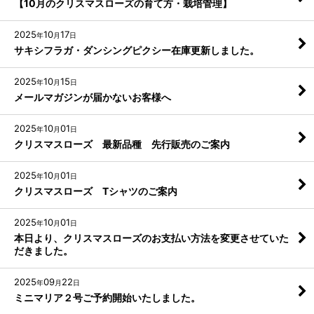
【10月のクリスマスローズの育て方・栽培管理】
2025
10
17
年
月
日
サキシフラガ・ダンシングピクシー在庫更新しました。
2025
10
15
年
月
日
メールマガジンが届かないお客様へ
2025
10
01
年
月
日
クリスマスローズ 最新品種 先行販売のご案内
2025
10
01
年
月
日
クリスマスローズ Tシャツのご案内
2025
10
01
年
月
日
本日より、クリスマスローズのお支払い方法を変更させていた
だきました。
2025
09
22
年
月
日
ミニマリア２号ご予約開始いたしました。