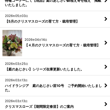
特報コーナーにて【現品】庭のあじさい鉢植え寄せ植え 掲載
いたしました。
2026
05
03
年
月
日
【5月のクリスマスローズの育て方・栽培管理】
2026
04
14
年
月
日
【４月のクリスマスローズの育て方・栽培管理】
2026
03
25
年
月
日
【庭のあじさい】シリーズ在庫更新いたしました。
2026
03
13
年
月
日
ハイドランジア 庭のあじさい苗10号 ご予約開始いたしまし
た。
2026
03
13
年
月
日
クリスマスローズ【期間限定春苗】のご案内