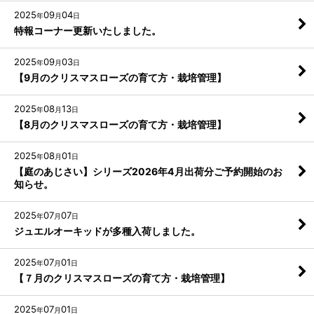
2025
09
04
年
月
日
特報コーナー更新いたしました。
2025
09
03
年
月
日
【9月のクリスマスローズの育て方・栽培管理】
2025
08
13
年
月
日
【8月のクリスマスローズの育て方・栽培管理】
2025
08
01
年
月
日
【庭のあじさい】シリーズ2026年4月出荷分ご予約開始のお
知らせ。
2025
07
07
年
月
日
ジュエルオーキッドが多種入荷しました。
2025
07
01
年
月
日
【７月のクリスマスローズの育て方・栽培管理】
2025
07
01
年
月
日