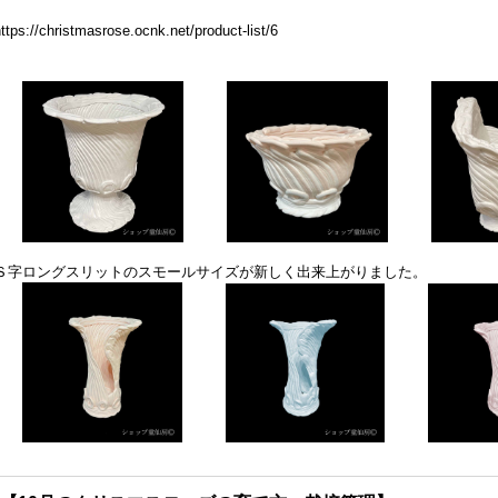
ttps://christmasrose.ocnk.net/product-list/6
Ｓ字ロングスリットのスモールサイズが新しく出来上がりました。