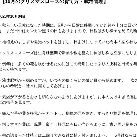
【10月のクリスマスローズの育て方・栽培管理】
2023
10
04
年
月
日
・秋らしい天候になった時期に、6月から日陰に移動していた鉢を十分に日が
は、まだ日中はカンカン照りの日もありますので、日程は少し様子を見て
・地植えのよしずや遮光ネットをはずし、日よけになっていた樹木の葉や枝
・クリスマスローズは生育旺盛期で新葉や根を盛んに伸ばし株も立派になり
・例年は、多くの花を咲かせるためにはこの時期にたっぷりの肥料と日光を
ばらく待ちます。
・液体肥料から始めますが、いつもの倍くらいの薄い目から始めます。 次の
つもの希釈と、徐々に濃くしてあげます。
・気温が下がるとお水も切らさないようにあげますが、お水のあげすぎで痛
土の様子を見ます。
・痛んだ茎や葉を根元からカットし、病気の元を除き、すっきり株元を整理
・増えすぎた葉は、風通し良くし根元にも日が当たるように、古い固い葉を
・根の詰まった鉢植えは二回り大きな鉢に植え替えましょう。 5号鉢ならば