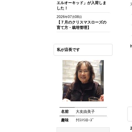
エルオーキッド」が入荷しま
した！
2026
07
08
年
月
日
【７月のクリスマスローズの
育て方・栽培管理】
私が店長です
名前
大友由美子
趣味
ｸﾘｽﾏｽﾛｰｽﾞ