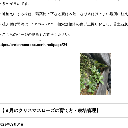
大きめが良いです。
・地植えにする株は、落葉樹の下など夏は木陰になり水はけのよい場所に植
・植え付け間隔は、40cm～50cm 植穴は根鉢の倍以上掘りおこし、苦土石
・こちらのページの動画もご参考ください。
↓
https://christmasrose.ocnk.net/page/24
【９月のクリスマスローズの育て方・栽培管理】
2023
09
04
年
月
日