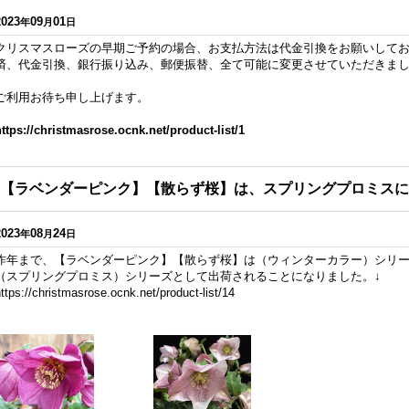
2023
09
01
年
月
日
クリスマスローズの早期ご予約の場合、お支払方法は代金引換をお願いして
済、代金引換、銀行振り込み、郵便振替、全て可能に変更させていただきま
ご利用お待ち申し上げます。
https://christmasrose.ocnk.net/product-list/1
【ラベンダーピンク】【散らず桜】は、スプリングプロミスに
2023
08
24
年
月
日
昨年まで、【ラベンダーピンク】【散らず桜】は（ウィンターカラー）シリ
（スプリングプロミス）シリーズとして出荷されることになりました。↓
ttps://christmasrose.ocnk.net/product-list/14