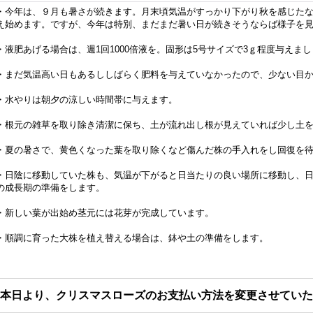
・今年は、９月も暑さが続きます。月末頃気温がすっかり下がり秋を感じた
え始めます。ですが、今年は特別、まだまだ暑い日が続きそうならば様子を
・液肥あげる場合は、週1回1000倍液を。固形は5号サイズで3ｇ程度与えま
・まだ気温高い日もあるししばらく肥料を与えていなかったので、少ない目
・水やりは朝夕の涼しい時間帯に与えます。
・根元の雑草を取り除き清潔に保ち、土が流れ出し根が見えていれば少し土
・夏の暑さで、黄色くなった葉を取り除くなど傷んだ株の手入れをし回復を
・日陰に移動していた株も、気温が下がると日当たりの良い場所に移動し、
の成長期の準備をします。
・新しい葉が出始め茎元には花芽が完成しています。
・順調に育った大株を植え替える場合は、鉢や土の準備をします。
本日より、クリスマスローズのお支払い方法を変更させていた