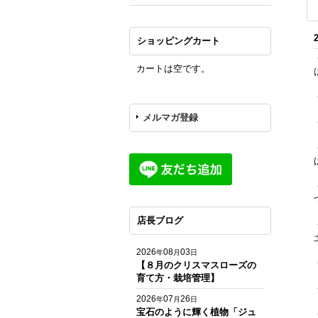
ショッピングカート
カートは空です。
メルマガ登録
店長ブログ
2026
08
03
年
月
日
【８月のクリスマスローズの
育て方・栽培管理】
2026
07
26
年
月
日
宝石のように輝く植物「ジュ