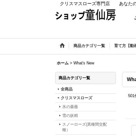
クリスマスローズ専門店 あなたの
商品カテゴリ一覧
育て方【動
ホーム
>
What's New
商品カテゴリ一覧
Wha
全商品
501
クリスマスローズ
氷の薔薇
雪の妖精
スノーローズ(異種間交配
種）