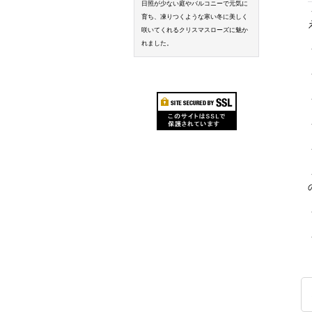
日照が少ない庭やバルコニーで元気に
育ち、凍りつくような寒い冬に美しく
咲いてくれるクリスマスローズに魅か
れました。