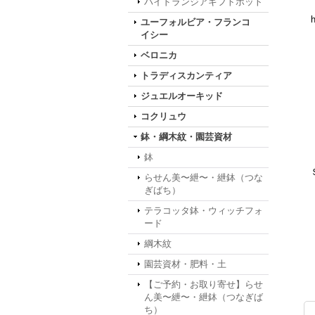
ハイドランジアギフトポット
h
ユーフォルビア・フランコ
イシー
ベロニカ
トラディスカンティア
ジュエルオーキッド
コクリュウ
鉢・綱木紋・園芸資材
鉢
らせん美〜紲〜・紲鉢（つな
ぎばち）
テラコッタ鉢・ウィッチフォ
ード
綱木紋
園芸資材・肥料・土
【ご予約・お取り寄せ】らせ
ん美〜紲〜・紲鉢（つなぎば
ち）