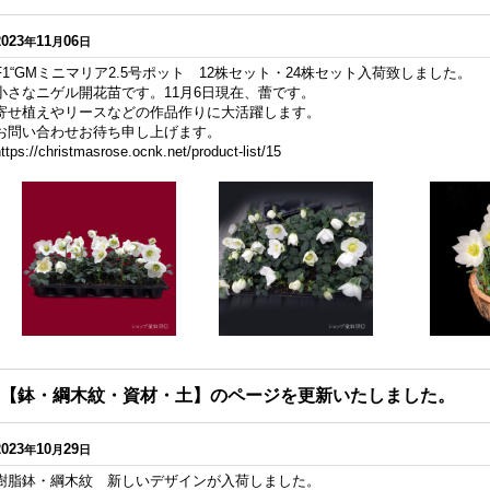
2023
11
06
年
月
日
F1“GMミニマリア2.5号ポット 12株セット・24株セット入荷致しました。
小さなニゲル開花苗です。11月6日現在、蕾です。
寄せ植えやリースなどの作品作りに大活躍します。
お問い合わせお待ち申し上げます。
ttps://christmasrose.ocnk.net/product-list/15
【鉢・綱木紋・資材・土】のページを更新いたしました。
2023
10
29
年
月
日
樹脂鉢・綱木紋 新しいデザインが入荷しました。