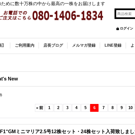
ために数十万株の中から最高の一株をお届けします
ログイン
画】
ご利用案内
店長ブログ
メルマガ登録
LINE登録
よ
t's New
件
«
前
1
2
3
4
5
6
7
8
9
10
F1“GMミニマリア2.5号12株セット・24株セット入荷致しま